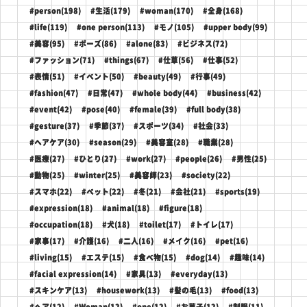
#person(198)
#生活(179)
#woman(170)
#全身(168)
#life(119)
#one person(113)
#モノ(105)
#upper body(99)
#美容(95)
#ポーズ(86)
#alone(83)
#ビジネス(72)
#ファッション(71)
#things(67)
#仕草(56)
#仕事(52)
#表情(51)
#イベント(50)
#beauty(49)
#行事(49)
#fashion(47)
#日常(47)
#whole body(44)
#business(42)
#event(42)
#pose(40)
#female(39)
#full body(38)
#gesture(37)
#季節(37)
#スポーツ(34)
#社会(33)
#ヘアケア(30)
#season(29)
#美容室(28)
#職業(28)
#医療(27)
#ひとり(27)
#work(27)
#people(26)
#男性(25)
#動物(25)
#winter(25)
#美容師(23)
#society(22)
#スマホ(22)
#ペット(22)
#冬(21)
#会社(21)
#sports(19)
#expression(18)
#animal(18)
#figure(18)
#occupation(18)
#犬(18)
#toilet(17)
#トイレ(17)
#家事(17)
#介護(16)
#二人(16)
#メイク(16)
#pet(16)
#living(15)
#エステ(15)
#食べ物(15)
#dog(14)
#趣味(14)
#facial expression(14)
#家具(13)
#everyday(13)
#スキンケア(13)
#housework(13)
#髪の毛(13)
#food(13)
#ヘア(12)
#Woman(12)
#one(12)
#お菓子(12)
#制服(11)