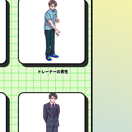
トレーナーの男性