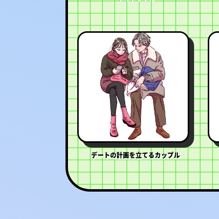
デートの計画を立てるカップル