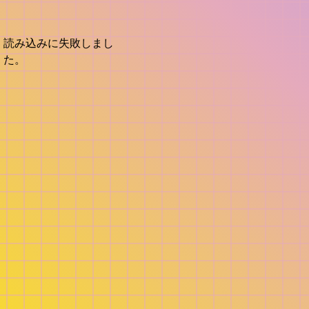
読み込みに失敗しまし
た。