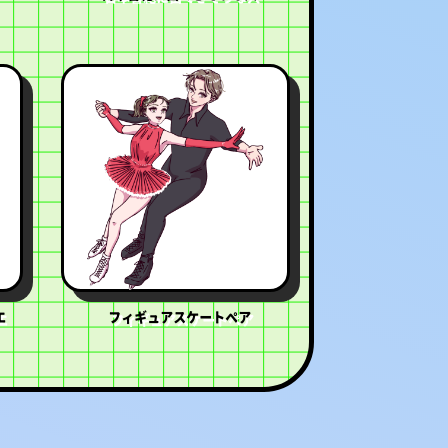
エ
フィギュアスケートペア