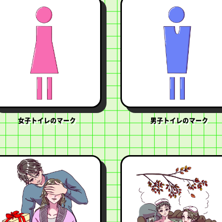
女子トイレのマーク
男子トイレのマーク