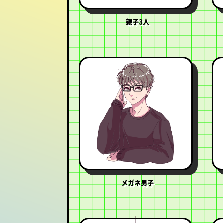
親子3人
メガネ男子