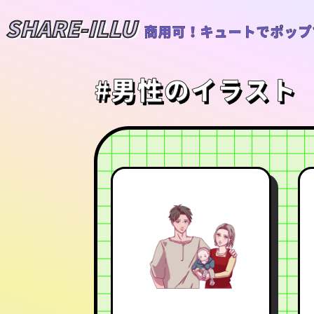
SHARE-ILLU
商用可！キュートでポップ
#男性のイラスト