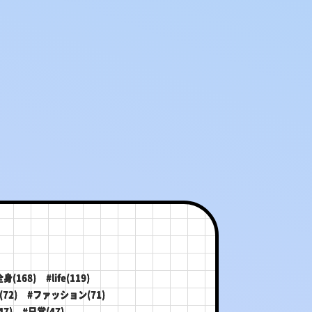
全身(168)
#life(119)
72)
#ファッション(71)
47)
#日常(47)