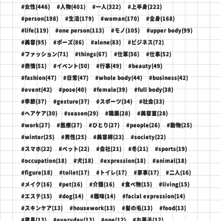
#女性(446)
#人物(401)
#一人(322)
#上半身(222)
#person(198)
#生活(179)
#woman(170)
#全身(168)
#life(119)
#one person(113)
#モノ(105)
#upper body(99)
#美容(95)
#ポーズ(86)
#alone(83)
#ビジネス(72)
#ファッション(71)
#things(67)
#仕草(56)
#仕事(52)
#表情(51)
#イベント(50)
#行事(49)
#beauty(49)
#fashion(47)
#日常(47)
#whole body(44)
#business(42)
#event(42)
#pose(40)
#female(39)
#full body(38)
#季節(37)
#gesture(37)
#スポーツ(34)
#社会(33)
#ヘアケア(30)
#season(29)
#職業(28)
#美容室(28)
#work(27)
#医療(27)
#ひとり(27)
#people(26)
#動物(25)
#winter(25)
#男性(25)
#美容師(23)
#society(22)
#スマホ(22)
#ペット(22)
#会社(21)
#冬(21)
#sports(19)
#occupation(18)
#犬(18)
#expression(18)
#animal(18)
#figure(18)
#toilet(17)
#トイレ(17)
#家事(17)
#二人(16)
#メイク(16)
#pet(16)
#介護(16)
#食べ物(15)
#living(15)
#エステ(15)
#dog(14)
#趣味(14)
#facial expression(14)
#スキンケア(13)
#housework(13)
#髪の毛(13)
#food(13)
#家具(13)
#everyday(13)
#one(12)
#お菓子(12)