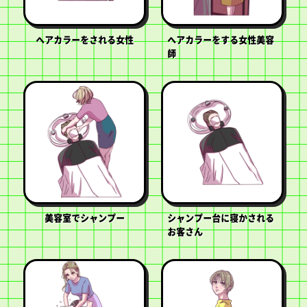
ヘアカラーをされる女性
ヘアカラーをする女性美容
師
美容室でシャンプー
シャンプー台に寝かされる
お客さん