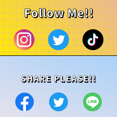
Follow Me!!
SHARE PLEASE!!