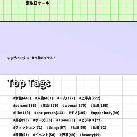
誕生日ケーキ
トップページ >
食べ物のイラスト
Top Tags
#女性(446)
#人物(401)
#一人(322)
#上半身(222)
#person(198)
#生活(179)
#woman(170)
#全身(168)
#life(119)
#one person(113)
#モノ(105)
#upper body(99)
#美容(95)
#ポーズ(86)
#alone(83)
#ビジネス(72)
#ファッション(71)
#things(67)
#仕草(56)
#仕事(52)
#表情(51)
#イベント(50)
#行事(49)
#beauty(49)