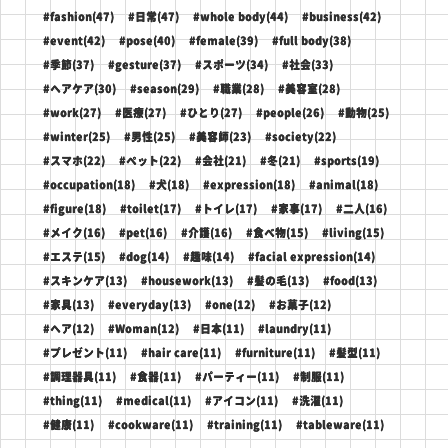
#fashion(47)
#日常(47)
#whole body(44)
#business(42)
#event(42)
#pose(40)
#female(39)
#full body(38)
#季節(37)
#gesture(37)
#スポーツ(34)
#社会(33)
#ヘアケア(30)
#season(29)
#職業(28)
#美容室(28)
#work(27)
#医療(27)
#ひとり(27)
#people(26)
#動物(25)
#winter(25)
#男性(25)
#美容師(23)
#society(22)
#スマホ(22)
#ペット(22)
#会社(21)
#冬(21)
#sports(19)
#occupation(18)
#犬(18)
#expression(18)
#animal(18)
#figure(18)
#toilet(17)
#トイレ(17)
#家事(17)
#二人(16)
#メイク(16)
#pet(16)
#介護(16)
#食べ物(15)
#living(15)
#エステ(15)
#dog(14)
#趣味(14)
#facial expression(14)
#スキンケア(13)
#housework(13)
#髪の毛(13)
#food(13)
#家具(13)
#everyday(13)
#one(12)
#お菓子(12)
#ヘア(12)
#Woman(12)
#日本(11)
#laundry(11)
#プレゼント(11)
#hair care(11)
#furniture(11)
#髪型(11)
#調理器具(11)
#食器(11)
#パーティー(11)
#制服(11)
#thing(11)
#medical(11)
#アイコン(11)
#洗濯(11)
#健康(11)
#cookware(11)
#training(11)
#tableware(11)
...