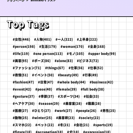
トップページ >
animalのイラスト
Top Tags
#女性(446)
#人物(401)
#一人(322)
#上半身(222)
#person(198)
#生活(179)
#woman(170)
#全身(168)
#life(119)
#one person(113)
#モノ(105)
#upper body(99)
#美容(95)
#ポーズ(86)
#alone(83)
#ビジネス(72)
#ファッション(71)
#things(67)
#仕草(56)
#仕事(52)
#表情(51)
#イベント(50)
#beauty(49)
#行事(49)
#fashion(47)
#日常(47)
#whole body(44)
#business(42)
#event(42)
#pose(40)
#female(39)
#full body(38)
#gesture(37)
#季節(37)
#スポーツ(34)
#社会(33)
#ヘアケア(30)
#season(29)
#美容室(28)
#職業(28)
#医療(27)
#ひとり(27)
#work(27)
#people(26)
#男性(25)
#動物(25)
#winter(25)
#美容師(23)
#society(22)
#スマホ(22)
#ペット(22)
#冬(21)
#会社(21)
#sports(19)
#figure(18)
#occupation(18)
#犬(18)
#expression(18)