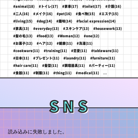
#animal(18)
#トイレ(17)
#家事(17)
#toilet(17)
#介護(16)
#二人(16)
#メイク(16)
#pet(16)
#食べ物(15)
#エステ(15)
#living(15)
#dog(14)
#趣味(14)
#facial expression(14)
#家具(13)
#everyday(13)
#スキンケア(13)
#housework(13)
#髪の毛(13)
#food(13)
#Woman(12)
#one(12)
#お菓子(12)
#ヘア(12)
#健康(11)
#洗濯(11)
#cookware(11)
#training(11)
#恋愛(11)
#tableware(11)
#日本(11)
#プレゼント(11)
#laundry(11)
#furniture(11)
#hair care(11)
#髪型(11)
#調理器具(11)
#パーティー(11)
...
#食器(11)
#制服(11)
#thing(11)
#medical(11)
SNS
読み込みに失敗しました。