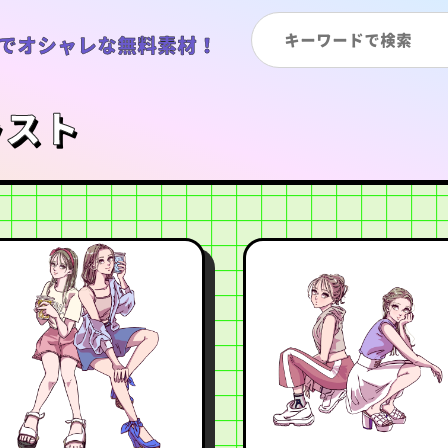
でオシャレな無料素材！
ラスト