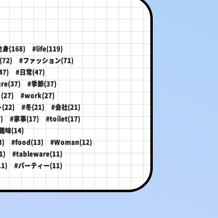
全身(168)
#life(119)
72)
#ファッション(71)
47)
#日常(47)
re(37)
#季節(37)
(27)
#work(27)
(22)
#冬(21)
#会社(21)
)
#家事(17)
#toilet(17)
趣味(14)
)
#food(13)
#Woman(12)
1)
#tableware(11)
1)
#パーティー(11)