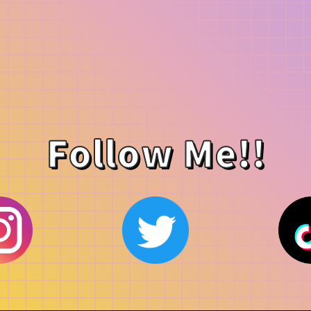
Follow Me!!