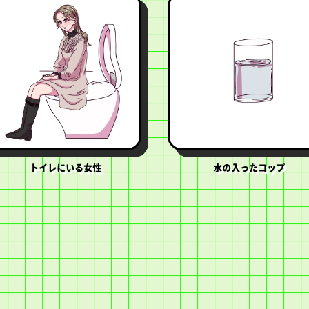
トイレにいる女性
水の入ったコップ