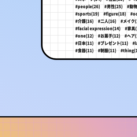
#people(26)
#男性(25)
#動物
#sports(19)
#figure(18)
#o
#介護(16)
#二人(16)
#メイク(
#facial expression(14)
#家具(
#one(12)
#お菓子(12)
#ヘア(
#日本(11)
#プレゼント(11)
#l
#食器(11)
#制服(11)
#thing(