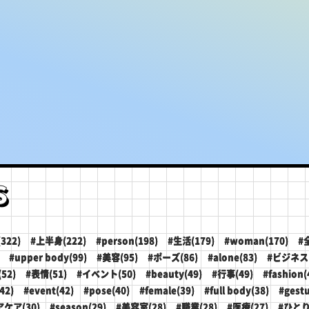
s
322)
#上半身(222)
#person(198)
#生活(179)
#woman(170)
#
#upper body(99)
#美容(95)
#ポーズ(86)
#alone(83)
#ビジネス(
52)
#表情(51)
#イベント(50)
#beauty(49)
#行事(49)
#fashion(
42)
#event(42)
#pose(40)
#female(39)
#full body(38)
#gestu
アケア(30)
#season(29)
#美容室(28)
#職業(28)
#医療(27)
#ひとり