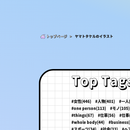
トップページ >
ヤマトタケルのイラスト
Top Tag
#女性(446)
#人物(401)
#一人(
#one person(113)
#モノ(105)
#things(67)
#仕草(56)
#仕事(
#whole body(44)
#business(
#スポーツ(34)
#社会(33)
#ヘ