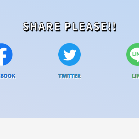
SHARE PLEASE!!
EBOOK
TWITTER
LI