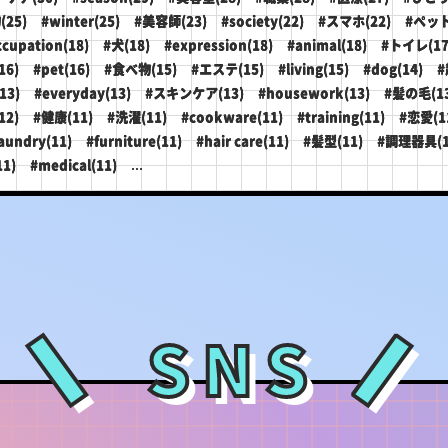
(25)
#winter(25)
#美容師(23)
#society(22)
#スマホ(22)
#ペット
ccupation(18)
#犬(18)
#expression(18)
#animal(18)
#トイレ(17
16)
#pet(16)
#食べ物(15)
#エステ(15)
#living(15)
#dog(14)
#
13)
#everyday(13)
#スキンケア(13)
#housework(13)
#髪の毛(13
12)
#健康(11)
#洗濯(11)
#cookware(11)
#training(11)
#恋愛(1
aundry(11)
#furniture(11)
#hair care(11)
#髪型(11)
#調理器具(1
...
11)
#medical(11)
SNS
＼
／