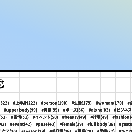
s
322)
#上半身(222)
#person(198)
#生活(179)
#woman(170)
#
#upper body(99)
#美容(95)
#ポーズ(86)
#alone(83)
#ビジネス(
52)
#表情(51)
#イベント(50)
#beauty(49)
#行事(49)
#fashion(
42)
#event(42)
#pose(40)
#female(39)
#full body(38)
#gestu
アケア(30)
#season(29)
#美容室(28)
#職業(28)
#医療(27)
#ひとり