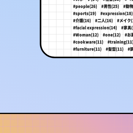
#people(26)
#男性(25)
#動物
#sports(19)
#expression(18)
#介護(16)
#二人(16)
#メイク(
#facial expression(14)
#家具(
#Woman(12)
#one(12)
#お菓
#cookware(11)
#training(11
#furniture(11)
#髪型(11)
#