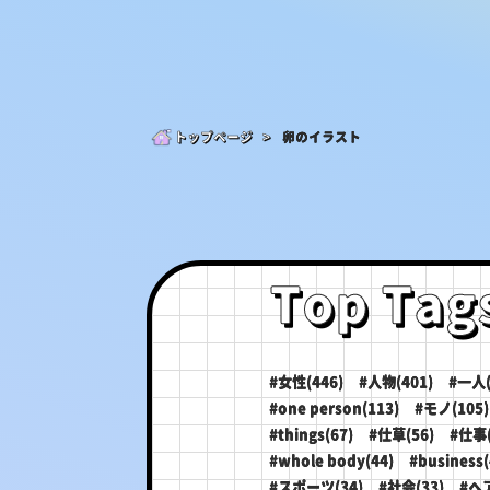
トップページ >
卵のイラスト
Top Tag
#女性(446)
#人物(401)
#一人(
#one person(113)
#モノ(105)
#things(67)
#仕草(56)
#仕事(
#whole body(44)
#business(
#スポーツ(34)
#社会(33)
#ヘ