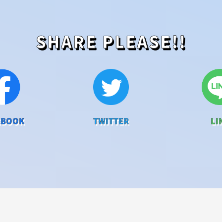
SHARE PLEASE!!
EBOOK
TWITTER
LI