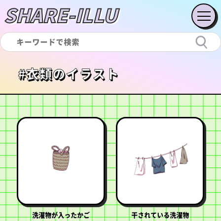
SHARE-ILLU
#衣類のイラスト
洗濯物が入ったかご
干されている洗濯物