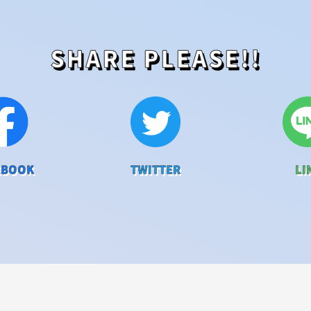
SHARE PLEASE!!
EBOOK
TWITTER
LI