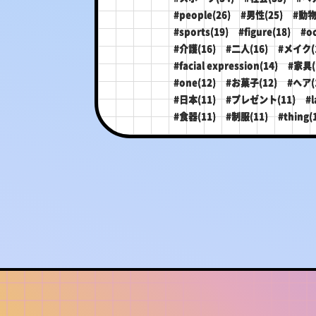
#people(26)
#男性(25)
#動物
#sports(19)
#figure(18)
#o
#介護(16)
#二人(16)
#メイク(
#facial expression(14)
#家具(
#one(12)
#お菓子(12)
#ヘア(
#日本(11)
#プレゼント(11)
#l
#食器(11)
#制服(11)
#thing(