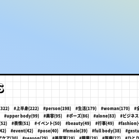
s
322)
#上半身(222)
#person(198)
#生活(179)
#woman(170)
#
#upper body(99)
#美容(95)
#ポーズ(86)
#alone(83)
#ビジネス(
52)
#表情(51)
#イベント(50)
#beauty(49)
#行事(49)
#fashion(
42)
#event(42)
#pose(40)
#female(39)
#full body(38)
#gestu
アケア(30)
#season(29)
#美容室(28)
#職業(28)
#医療(27)
#ひとり