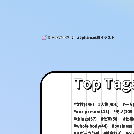
トップページ >
appliancesのイラスト
Top Tag
#女性(446)
#人物(401)
#一人(
#one person(113)
#モノ(105)
#things(67)
#仕草(56)
#仕事(
#whole body(44)
#business(
#スポーツ(34)
#社会(33)
#ヘ