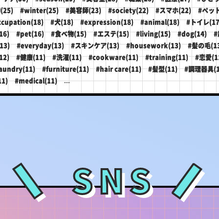
(25)
#winter(25)
#美容師(23)
#society(22)
#スマホ(22)
#ペット
ccupation(18)
#犬(18)
#expression(18)
#animal(18)
#トイレ(17
16)
#pet(16)
#食べ物(15)
#エステ(15)
#living(15)
#dog(14)
#
13)
#everyday(13)
#スキンケア(13)
#housework(13)
#髪の毛(13
12)
#健康(11)
#洗濯(11)
#cookware(11)
#training(11)
#恋愛(1
aundry(11)
#furniture(11)
#hair care(11)
#髪型(11)
#調理器具(1
...
11)
#medical(11)
SNS
＼
／