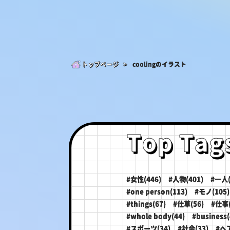
トップページ >
coolingのイラスト
Top Tag
#女性(446)
#人物(401)
#一人(
#one person(113)
#モノ(105)
#things(67)
#仕草(56)
#仕事(
#whole body(44)
#business(
#スポーツ(34)
#社会(33)
#ヘ