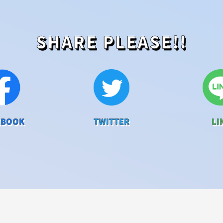
SHARE PLEASE!!
EBOOK
TWITTER
LI