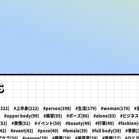
s
322)
#上半身(222)
#person(198)
#生活(179)
#woman(170)
#
#upper body(99)
#美容(95)
#ポーズ(86)
#alone(83)
#ビジネス(
52)
#表情(51)
#イベント(50)
#beauty(49)
#行事(49)
#fashion(
42)
#event(42)
#pose(40)
#female(39)
#full body(38)
#季節(3
アケア(30)
#season(29)
#職業(28)
#美容室(28)
#医療(27)
#ひとり