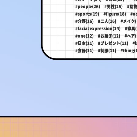
#people(26)
#男性(25)
#動物
#sports(19)
#figure(18)
#o
#介護(16)
#二人(16)
#メイク(
#facial expression(14)
#家具(
#one(12)
#お菓子(12)
#ヘア(
#日本(11)
#プレゼント(11)
#l
#食器(11)
#制服(11)
#thing(