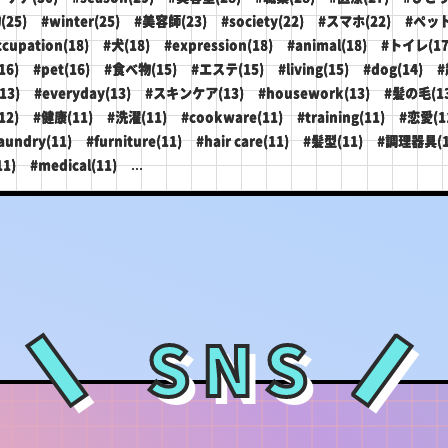
(25)
#winter(25)
#美容師(23)
#society(22)
#スマホ(22)
#ペット
ccupation(18)
#犬(18)
#expression(18)
#animal(18)
#トイレ(17
16)
#pet(16)
#食べ物(15)
#エステ(15)
#living(15)
#dog(14)
#
13)
#everyday(13)
#スキンケア(13)
#housework(13)
#髪の毛(13
12)
#健康(11)
#洗濯(11)
#cookware(11)
#training(11)
#恋愛(1
aundry(11)
#furniture(11)
#hair care(11)
#髪型(11)
#調理器具(1
...
11)
#medical(11)
SNS
＼
／