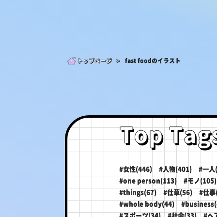
トップページ >
fast foodのイラスト
Top Tag
#女性(446)
#人物(401)
#一人(
#one person(113)
#モノ(105)
#things(67)
#仕草(56)
#仕事(
#whole body(44)
#business(
#スポーツ(34)
#社会(33)
#ヘ