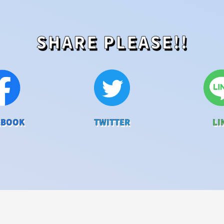
SHARE PLEASE!!
EBOOK
TWITTER
LI