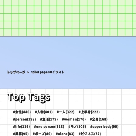
トップページ >
toilet paperのイラスト
Top Tags
#女性(446)
#人物(401)
#一人(322)
#上半身(222)
#person(198)
#生活(179)
#woman(170)
#全身(168)
#life(119)
#one person(113)
#モノ(105)
#upper body(99)
#美容(95)
#ポーズ(86)
#alone(83)
#ビジネス(72)