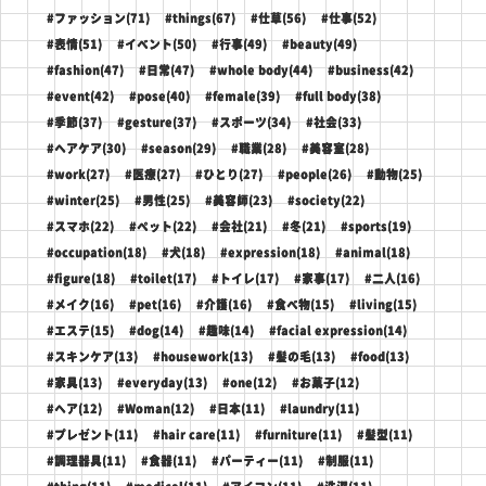
#ファッション(71)
#things(67)
#仕草(56)
#仕事(52)
#表情(51)
#イベント(50)
#行事(49)
#beauty(49)
#fashion(47)
#日常(47)
#whole body(44)
#business(42)
#event(42)
#pose(40)
#female(39)
#full body(38)
#季節(37)
#gesture(37)
#スポーツ(34)
#社会(33)
#ヘアケア(30)
#season(29)
#職業(28)
#美容室(28)
#work(27)
#医療(27)
#ひとり(27)
#people(26)
#動物(25)
#winter(25)
#男性(25)
#美容師(23)
#society(22)
#スマホ(22)
#ペット(22)
#会社(21)
#冬(21)
#sports(19)
#occupation(18)
#犬(18)
#expression(18)
#animal(18)
#figure(18)
#toilet(17)
#トイレ(17)
#家事(17)
#二人(16)
#メイク(16)
#pet(16)
#介護(16)
#食べ物(15)
#living(15)
#エステ(15)
#dog(14)
#趣味(14)
#facial expression(14)
#スキンケア(13)
#housework(13)
#髪の毛(13)
#food(13)
#家具(13)
#everyday(13)
#one(12)
#お菓子(12)
#ヘア(12)
#Woman(12)
#日本(11)
#laundry(11)
#プレゼント(11)
#hair care(11)
#furniture(11)
#髪型(11)
#調理器具(11)
#食器(11)
#パーティー(11)
#制服(11)