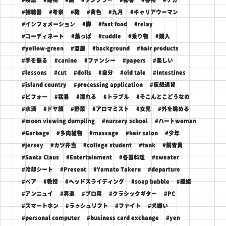
#補聴器
#考察
#鞄
#黄色
#九月
#キャリアウーマン
#インフォメーション
#脚
#fast food
#relay
#コーディネート
#葉っぱ
#cuddle
#乗り物
#購入
#yellow-green
#酒屋
#background
#hair products
#手を振る
#canine
#ファンシー
#papers
#楽しい
#lessons
#cut
#dolls
#自分
#old tale
#Intestines
#island country
#processing application
#仮想通貨
#ビフォー
#猛暑
#濡れる
#トラブル
#そこんとこどうなの
#水滴
#ドヤ顔
#野菜
#アロマミスト
#女児
#外を眺める
#moon viewing dumpling
#nursery school
#ハートwoman
#Garbage
#多肉植物
#massage
#hair salon
#少年
#jersey
#カツ弁当
#college student
#tank
#飼育員
#Santa Claus
#Entertainment
#各国料理
#sweater
#冷却シート
#Present
#Yamato Takeru
#departure
#ペア
#教授
#ヘッドスライディング
#soap bubble
#織姫
#アンニュイ
#昇進
#プロ用
#クラシックギター
#PC
#スマートホン
#ラッシュリフト
#ファイト
#犬嫌い
#personal computer
#business card exchange
#yen