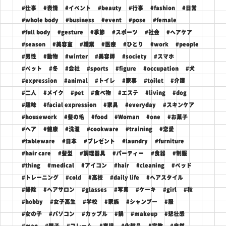
#仕事
#表情
#イベント
#beauty
#行事
#fashion
#日常
#whole body
#business
#event
#pose
#female
#full body
#gesture
#季節
#スポーツ
#社会
#ヘアケア
#season
#美容室
#職業
#医療
#ひとり
#work
#people
#男性
#動物
#winter
#美容師
#society
#スマホ
#ペット
#冬
#会社
#sports
#figure
#occupation
#犬
#expression
#animal
#トイレ
#家事
#toilet
#介護
#二人
#メイク
#pet
#食べ物
#エステ
#living
#dog
#趣味
#facial expression
#家具
#everyday
#スキンケア
#housework
#髪の毛
#food
#Woman
#one
#お菓子
#ヘア
#健康
#洗濯
#cookware
#training
#恋愛
#tableware
#日本
#プレゼント
#laundry
#furniture
#hair care
#髪型
#調理器具
#パーティー
#食器
#制服
#thing
#medical
#アイコン
#hair
#cleaning
#ベッド
#トレーニング
#cold
#高校
#daily life
#ヘアスタイル
#掃除
#ヘアサロン
#glasses
#写真
#ケーキ
#girl
#秋
#hobby
#女子高生
#学校
#家族
#シャンプー
#服
#女の子
#パソコン
#カップル
#鍋
#makeup
#悲壮感
#man
#親子
#フレーム
#育児
#化粧品
#宗教
#自然