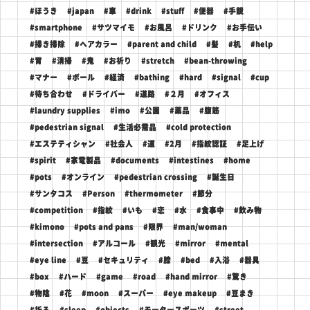
#ほうき
#japan
#車
#drink
#stuff
#便器
#手鏡
#smartphone
#サツマイモ
#お風呂
#ドリンク
#お手伝い
#掃き掃除
#ヘアカラー
#parent and child
#髪
#机
#help
#胃
#清掃
#鬼
#お祈り
#stretch
#bean-throwing
#マナー
#ボール
#経済
#bathing
#hard
#signal
#cup
#待ち合わせ
#ドライバー
#道路
#２月
#オフィス
#laundry supplies
#imo
#公園
#薬品
#腹筋
#pedestrian signal
#生活必需品
#cold protection
#エステティシャン
#社会人
#道
#2月
#指紋認証
#足上げ
#spirit
#家電製品
#documents
#intestines
#home
#pots
#オンライン
#pedestrian crossing
#誕生日
#サンタコス
#Person
#thermometer
#節分
#competition
#指紋
#いも
#恋
#水
#食事中
#飲み物
#kimono
#pots and pans
#限界
#man/woman
#intersection
#アルコール
#観光
#mirror
#mental
#eye line
#豆
#セキュリティ
#膝
#bed
#入浴
#器具
#box
#ハード
#game
#road
#hand mirror
#驚き
#物陰
#花
#moon
#スーパー
#eye makeup
#豆まき
#祈る
#sleep
#objects
#モータースポーツ
#street