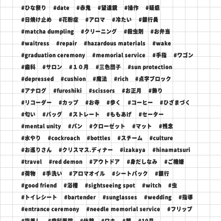
#ひな祭り
#date
#赤鬼
#望遠鏡
#操作
#疑惑
#日焼け止め
#花粉症
#アロマ
#冷たい
#銀行員
#matcha dumpling
#クリーニング
#殺虫剤
#お弁当
#waitress
#repair
#hazardous materials
#wake
#graduation ceremony
#memorial service
#手指
#ワゴン
#歯科
#サロン
#１０月
#三色団子
#sun protection
#depressed
#cushion
#魔法
#rich
#点字ブロック
#アナログ
#furoshiki
#scissors
#お正月
#飾り
#リコーダー
#カップ
#お寺
#歩く
#コーヒー
#ひざまづく
#匂い
#バッグ
#ストレート
#ももあげ
#セーター
#mental unity
#パン
#クローゼット
#マット
#残念
#水やり
#cockroach
#bottles
#スチーム
#culture
#お巡りさん
#クリスマス.ディナー
#izakaya
#hinamatsuri
#travel
#red demon
#アウトドア
#身だしなみ
#ご機嫌
#荷物
#手洗い
#アロマオイル
#シートパック
#銀行
#good friend
#浴槽
#sightseeing spot
#witch
#虫
#トイレシート
#bartender
#sunglasses
#wedding
#指導
#entrance ceremony
#needle memorial service
#フリップ
#指差し
#歯科医院
#休憩
#ワキ
#闇
#10月