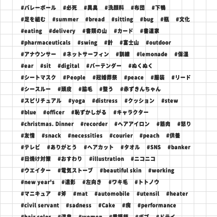
#バレーボール
#必死
#異臭
#洗顔料
#布団
#下鴨
#足を組む
#summer
#bread
#sitting
#bug
#瓶
#文化
#eating
#delivery
#書類の山
#カード
#書道家
#pharmaceuticals
#swing
#針
#富士山
#outdoor
#アナウンサー
#ネットサーフィン
#訓練
#lemonade
#保湿
#ear
#sit
#digital
#バーテンダー
#ぬくぬく
#シートマスク
#People
#冠婚葬祭
#peace
#服装
#リード
#シースルー
#頭皮
#脇毛
#整う
#赤ずきんちゃん
#スピリチュアル
#yoga
#distress
#クッション
#stew
#blue
#officer
#恥ずかしがる
#キャラクター
#christmas. Dinner
#recorder
#ヘアアイロン
#筋肉
#怒り
#友情
#snack
#necessities
#courier
#peach
#供養
#テレビ
#ありがとう
#ヘアカット
#タオル
#SNS
#banker
#日焼け対策
#おすわり
#illustration
#ニコニコ
#ウエイター
#電気ストーブ
#beautiful skin
#working
#new year's
#遺影
#左向き
#ワキ毛
#トトノウ
#マニキュア
#斧
#mat
#automobile
#utensil
#heater
#civil servant
#sadness
#Cake
#病
#performance
#hair color
#温泉
#women
#看護師
#ボブ
#ドライ