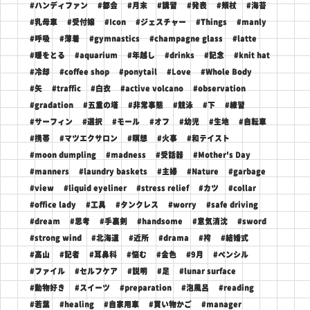
#ハンディファン
#都会
#月末
#講習
#発表
#頬杖
#海苔
#乳母車
#受付嬢
#Icon
#ジェスチャー
#Things
#manly
#呼吸
#薄着
#gymnastics
#champagne glass
#latte
#暖をとる
#aquarium
#年越し
#drinks
#記念
#knit hat
#冷却
#coffee shop
#ponytail
#Love
#Whole Body
#矢
#traffic
#白衣
#active volcano
#observation
#gradation
#五重の塔
#非常事態
#競泳
#下
#練習
#サーフィン
#選択
#モール
#オフ
#幼児
#生地
#自転車
#携帯
#マツエクサロン
#瞑想
#火事
#和テイスト
#moon dumpling
#madness
#受話器
#Mother's Day
#manners
#laundry baskets
#主婦
#Nature
#garbage
#view
#liquid eyeliner
#stress relief
#カツ
#collar
#office lady
#工具
#タンクレス
#worry
#safe driving
#dream
#思考
#手裏剣
#handsome
#意気消沈
#sword
#strong wind
#北海道
#近所
#drama
#袴
#結婚式
#高山
#記者
#耳鼻科
#悩む
#金色
#9月
#ペンシル
#ファイル
#セルフケア
#説明
#足
#lunar surface
#動物好き
#スイーツ
#preparation
#泡風呂
#reading
#若葉
#healing
#自家用車
#買い物かご
#manager