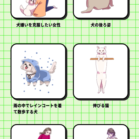
犬嫌いを克服したい女性
犬の後ろ姿
雨の中でレインコートを着
伸びる猫
て散歩する犬