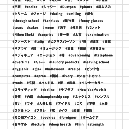
#不眠
#zodiac
#シャワー
#Dustpan
#plants
#編み込み
#クリーム
#ジャージ
#dating
#smiling
#板金
#through school
#tankless
#動物園
#funny glasses
#tears
#cakes
#mono
#派手
#外科医
#パレット
#Nihon Shoki
#surprise
#春一番
#太古
#examination
#ファースト
#tulip
#ビジネスパーソン
#NG
#投球
#画家
#キクラゲ
#腰
#ミュージック
#針金
#白髪
#お客さん
#ペディキュア
#ローション
#禅
#overcoming
#telephone
#overtime
#リレー
#laundry products
#leaving school
#hygienic
#白い
#halloween
#recipe
#ピンク色
#computer
#apron
#機械
#ivory
#ショートカット
#tools
#玄関
#ハンドル
#夢
#卯年
#インナーカラー
#スライディング
#decline
#ラブラブ
#New Year's visit
#計画
#内緒
#championship cup
#ネックレス
#シンプル
#痛い
#フタ
#人差し指
#アイドル
#こり
#不安
#水着
#スケルトン
#ブラシ
#席
#イヴ
#絵画
#複数
#その他アイコン
#cookies
#foreigner
#ホームケア
#おやすみ
#lecture
#deep breath
#thin
#strength