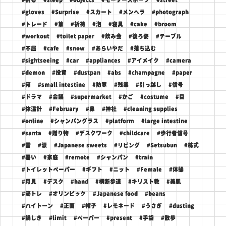
#gloves
#Surprise
#スカート
#メンヘラ
#photograph
#トレード
#筆
#祈祷
#泡
#寝具
#cake
#broom
#workout
#toilet paper
#飲み会
#後ろ姿
#テーブル
#不屈
#cafe
#snow
#あらいやだ
#落ち込む
#sightseeing
#car
#appliances
#アイメイク
#camera
#demon
#投資
#dustpan
#abs
#champagne
#paper
#箱
#small intestine
#防寒
#残業
#引っ越し
#信号
#ドラマ
#会議
#supermarket
#かご
#costume
#目
#体温計
#February
#鼻
#神社
#cleaning supplies
#online
#シャンパングラス
#platform
#large intestine
#santa
#贈り物
#デスクワーク
#childcare
#歩行者信号
#雪
#涙
#Japanese sweets
#リビング
#Setsubun
#株式
#暑い
#家庭
#remote
#シャンパン
#train
#トイレットペーパー
#ギフト
#ニット
#Female
#体操
#月見
#デスク
#hand
#横断歩道
#キリスト教
#美肌
#筋トレ
#オリンピック
#Japanese food
#beans
#ハイトーン
#正面
#帽子
#レモネード
#うさぎ
#dusting
#鍋しき
#limit
#ペーパー
#present
#手袋
#散歩