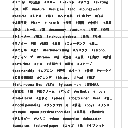
#family
#交差点
#スキー
#トレンド
#餅つき
#skating
#OL
#耳
#nature
#religion
#sad
#loungewear
#vehicle
#おたま
#男子
#ヘア用品
#お手上げ
#白猫
#体調不良
#item
#I hate it
#病院
#画面
#中学生
#真夏
#乾燥
#ビール
#草
#economy
#autumn
#催促
#衣類
#トレーナー
#彼女
#makeup products
#表示
#もの
#スノボー
#笛
#競技
#風景
#ウォーキング
#膝上
#秋の行事
#泣く
#fortune-telling
#バスタブ
#alcohol
#ボディソープ
#Drama
#朝
#注射
#店員
#日焼け
#感情
#bath time
#干支
#洗濯カゴ
#風邪
#ストーブ
#penmanship
#エプロン
#疲労
#パーマ
#音楽
#ケータイ
#公共交通機関
#ゲレンデ
#history
#iPad
#猫足
#daily necessities
#悲壮
#glasses men
#詰め替え
#お雛様
#旅
#生クリーム
#パック
#esthetic
#movie
#toilet bowl
#照れる
#please
#dog trainer
#red
#雪山
#mochi pounding
#サンタクロース
#調理
#boys
#リンス
#temple
#poor physical condition
#医薬品
#桃の節句
#アレルギー
#いちご
#time
#exercise
#character
#santa cos
#colored paper
#コップ
#靴
#タブレット