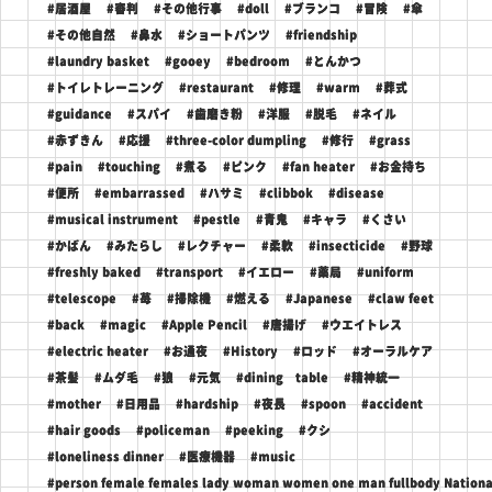
#居酒屋
#審判
#その他行事
#doll
#ブランコ
#冒険
#傘
#その他自然
#鼻水
#ショートパンツ
#friendship
#laundry basket
#gooey
#bedroom
#とんかつ
#トイレトレーニング
#restaurant
#修理
#warm
#葬式
#guidance
#スパイ
#歯磨き粉
#洋服
#脱毛
#ネイル
#赤ずきん
#応援
#three-color dumpling
#修行
#grass
#pain
#touching
#煮る
#ピンク
#fan heater
#お金持ち
#便所
#embarrassed
#ハサミ
#clibbok
#disease
#musical instrument
#pestle
#青鬼
#キャラ
#くさい
#かばん
#みたらし
#レクチャー
#柔軟
#insecticide
#野球
#freshly baked
#transport
#イエロー
#薬局
#uniform
#telescope
#苺
#掃除機
#燃える
#Japanese
#claw feet
#back
#magic
#Apple Pencil
#唐揚げ
#ウエイトレス
#electric heater
#お通夜
#History
#ロッド
#オーラルケア
#茶髪
#ムダ毛
#狼
#元気
#dining table
#精神統一
#mother
#日用品
#hardship
#夜長
#spoon
#accident
#hair goods
#policeman
#peeking
#クシ
#loneliness dinner
#医療機器
#music
#person female females lady woman women one man fullbody National 