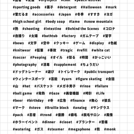
#sporting goods
#菓子
#detergent
#Halloween
#mark
#雪だるま
#accessories
#Japan
#冬季
#すすき
#ヨガ
#high school girl
#body soap
#lame
#snow mountain
#熱
#shooting
#intestine
#Behind the Scenes
#コロナ
#自撮り
#太陽
#bathtub
#factory
#ガムテープ
#習字
#bows
#文字
#空中
#クッキー
#ゲーム
#display
#色紙
#knitwear
#鉛筆
#事故
#tragic
#refill
#white cat
#soccer
#Peeping
#オイル
#怒る
#時間
#かっこいい
#photography
#消毒
#supplement
#ちょうだい
#ドッグトレーナー
#遊び
#トイレマーク
#public transport
#ウィンタースポーツ
#芸能
#yarn
#figure skating
#会話
#山
#hat
#バスケット
#メガネ男子
#rinse
#failure
#ball game
#発熱
#Gaze
#美容機器
#時計
#Life
#beer
#birthday
#寺
#広告
#finance
#無心
#彼氏
#マーク
#stove
#Braille block
#analog
#サングラス
#pack
#忍者
#trend
#優勝
#癖毛
#脱毛サロン
#風情
#ホラーイベント
#dinner
#closet
#プランター
#苦痛
#watering
#ガス
#steamer
#megaphone
#熊
#monk