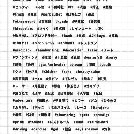
#セルフィー
#不快
#下鴨神社
#IT
#渋谷
#抹茶
#振袖
#trash
#害虫
#pork cutlet
#ほかほか
#運送
#other event
#古事記
#kyudo
#卒業式
#針供養
#binoculars
#マイク
#紫式部
#レインコート
#浮く
#吹き出し
#アロマテラピー
#bank
#食卓
#Shibuya
#首輪
#simmer
#ベッドルーム
#animals
#レストラン
#mud pack
#handwriting
#decoration
#care
#ノート
#ワインディング
#推理
#十五夜
#武器
#waterfall
#sorry
#感動
#危険
#gas fan heater
#steam
#作業
#youth
#クマ
#伸びる
#Chicken
#sake
#beauty salon
#露天風呂
#men
#食パン
#プレゼン
#激おこ
#乳児
#レーサー
#月見団子
#原宿
#抹茶団子
#ゴキブリ
#焼きたて
#通学
#配送
#日本書紀
#入学式
#伝統
#adventure
#芸能人
#平安時代
#カラー
#ジム
#ひらめき
#ふきだし
#抱っこ
#ホホバオイル
#レース
#Harajuku
#母親
#背景
#調教師
#simmering
#pets
#prestige
#pride
#toolbox
#レストルーム
#mud
#shime-dori
#driving
#candles
#gel
#縫合
#eye shadow
#気象