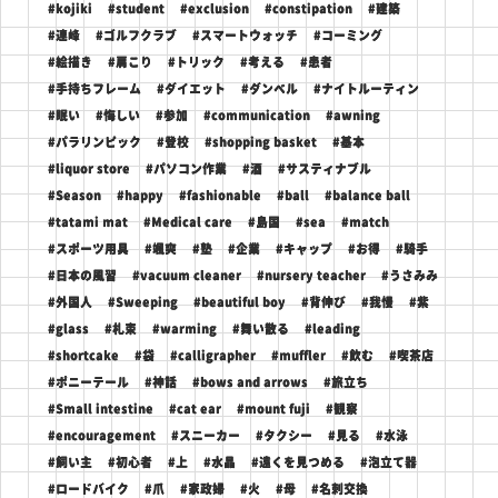
#kojiki
#student
#exclusion
#constipation
#建築
#連峰
#ゴルフクラブ
#スマートウォッチ
#コーミング
#絵描き
#肩こり
#トリック
#考える
#患者
#手持ちフレーム
#ダイエット
#ダンベル
#ナイトルーティン
#眠い
#悔しい
#参加
#communication
#awning
#パラリンピック
#登校
#shopping basket
#基本
#liquor store
#パソコン作業
#酒
#サスティナブル
#Season
#happy
#fashionable
#ball
#balance ball
#tatami mat
#Medical care
#島国
#sea
#match
#スポーツ用具
#颯爽
#塾
#企業
#キャップ
#お得
#騎手
#日本の風習
#vacuum cleaner
#nursery teacher
#うさみみ
#外国人
#Sweeping
#beautiful boy
#背伸び
#我慢
#紫
#glass
#札束
#warming
#舞い散る
#leading
#shortcake
#袋
#calligrapher
#muffler
#飲む
#喫茶店
#ポニーテール
#神話
#bows and arrows
#旅立ち
#Small intestine
#cat ear
#mount fuji
#観察
#encouragement
#スニーカー
#タクシー
#見る
#水泳
#飼い主
#初心者
#上
#水晶
#遠くを見つめる
#泡立て器
#ロードバイク
#爪
#家政婦
#火
#母
#名刺交換