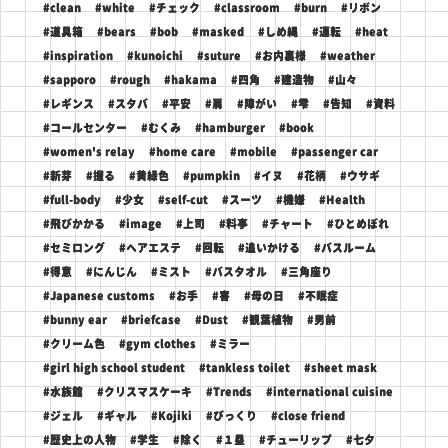
#clean
#white
#チェック
#classroom
#burn
#リボン
#道具箱
#bears
#bob
#masked
#しめ縄
#運転
#heat
#inspiration
#kunoichi
#suture
#お内裏様
#weather
#sapporo
#rough
#hakama
#四角
#建造物
#山々
#レギンス
#スタバ
#平安
#肩
#障がい
#雫
#告知
#資料
#コールセンター
#むくみ
#hamburger
#book
#women's relay
#home care
#mobile
#passenger car
#新芽
#握る
#黄緑色
#pumpkin
#イヌ
#花柄
#ウサギ
#full-body
#少女
#self-cut
#スーツ
#機嫌
#Health
#飛びかかる
#image
#上司
#料亭
#チャート
#ひとめぼれ
#セミロング
#ヘアエステ
#回転
#追いかける
#バスルーム
#得意
#にんじん
#ミスト
#バスタオル
#三角座り
#Japanese customs
#お手
#害
#母の日
#不眠症
#bunny ear
#briefcase
#Dust
#観葉植物
#男前
#クリーム色
#gym clothes
#ミラー
#girl high school student
#tankless toilet
#sheet mask
#水族館
#クリスマスケーキ
#Trends
#international cuisine
#ジェル
#ギャル
#Kojiki
#びっくり
#close friend
#歴史上の人物
#学生
#除く
#１塁
#チューリップ
#七夕