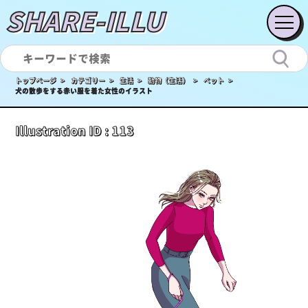
SHARE-ILLU
トップページ >
カテゴリー >
生活 >
動物（生活） >
ペット >
犬の散歩をする赤い服を着た女性のイラスト
Illustration ID :
113