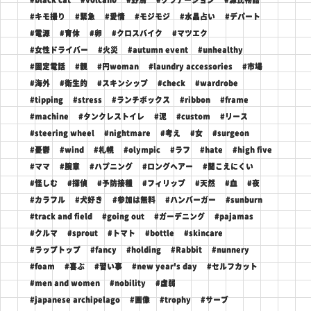
#キモ撮り
#緊急
#愛情
#モジモジ
#水晶占い
#デパート
#電源
#育休
#卵
#クロスバイク
#マツエク
#女性ドライバー
#火災
#autumn event
#unhealthy
#固定電話
#親
#円woman
#laundry accessories
#市場
#海外
#衛生的
#スキンシップ
#check
#wardrobe
#tipping
#stress
#ランチボックス
#ribbon
#frame
#machine
#タンクレストイレ
#泥
#custom
#リース
#steering wheel
#nightmare
#考え
#女
#surgeon
#憂鬱
#wind
#札幌
#olympic
#ラフ
#hate
#high five
#ママ
#腕章
#ハプニング
#ロングヘアー
#聞こえにくい
#怪しむ
#探偵
#予防接種
#フィリップ
#天然
#血
#夜
#カラフル
#犬好き
#参加は無料
#ハンバーガー
#sunburn
#track and field
#going out
#ガーデニング
#pajamas
#クルマ
#sprout
#トマト
#bottle
#skincare
#ラップトップ
#fancy
#holding
#Rabbit
#nunnery
#foam
#喜ぶ
#習い事
#new year's day
#セルフカット
#men and women
#nobility
#虚弱
#japanese archipelago
#画像
#trophy
#サーブ