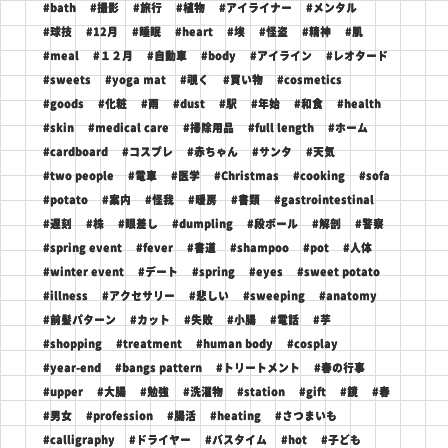
#bath
#撮影
#旅行
#植物
#アイライナー
#メンタル
#球技
#12月
#睡眠
#heart
#埃
#怪盗
#精神
#肌
#meal
#１２月
#自動車
#body
#アイライン
#レオタード
#sweets
#yoga mat
#覗く
#買い物
#cosmetics
#goods
#化粧
#雨
#dust
#駅
#年始
#和食
#health
#skin
#medical care
#掃除用品
#full length
#ホーム
#cardboard
#コスプレ
#赤ちゃん
#サンタ
#天気
#two people
#電車
#医学
#Christmas
#cooking
#sofa
#potato
#案内
#怪我
#暖房
#書類
#gastrointestinal
#遅刻
#株
#眼差し
#dumpling
#段ボール
#解剖
#警察
#spring event
#fever
#書道
#shampoo
#pot
#人体
#winter event
#デート
#spring
#eyes
#sweet potato
#illness
#アクセサリー
#悲しい
#sweeping
#anatomy
#前髪パターン
#カット
#失敗
#小腸
#電話
#芋
#shopping
#treatment
#human body
#cosplay
#year-end
#bangs pattern
#トリートメント
#春の行事
#upper
#大腸
#勉強
#洗濯物
#station
#gift
#鏡
#春
#男女
#profession
#腸活
#heating
#さつまいも
#calligraphy
#ドライヤー
#バスタイム
#hot
#子ども