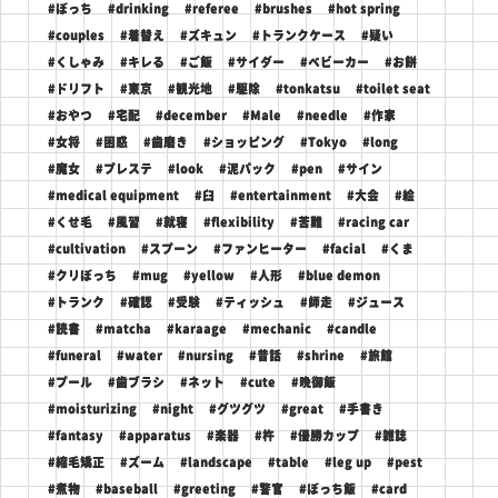
#ぼっち
#drinking
#referee
#brushes
#hot spring
#couples
#着替え
#ズキュン
#トランクケース
#疑い
#くしゃみ
#キレる
#ご飯
#サイダー
#ベビーカー
#お餅
#ドリフト
#東京
#観光地
#駆除
#tonkatsu
#toilet seat
#おやつ
#宅配
#december
#Male
#needle
#作家
#女将
#困惑
#歯磨き
#ショッピング
#Tokyo
#long
#魔女
#プレステ
#look
#泥パック
#pen
#サイン
#medical equipment
#臼
#entertainment
#大会
#絵
#くせ毛
#風習
#就寝
#flexibility
#苦難
#racing car
#cultivation
#スプーン
#ファンヒーター
#facial
#くま
#クリぼっち
#mug
#yellow
#人形
#blue demon
#トランク
#確認
#受験
#ティッシュ
#師走
#ジュース
#読書
#matcha
#karaage
#mechanic
#candle
#funeral
#water
#nursing
#昔話
#shrine
#旅館
#プール
#歯ブラシ
#ネット
#cute
#晩御飯
#moisturizing
#night
#グツグツ
#great
#手書き
#fantasy
#apparatus
#楽器
#杵
#優勝カップ
#雑誌
#縮毛矯正
#ズーム
#landscape
#table
#leg up
#pest
#煮物
#baseball
#greeting
#警官
#ぼっち飯
#card