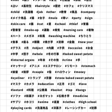
#占い
#高校生
#hairstyle
#歴史
#カフェ
#クリスマス
#child
#洗濯機
#job
#other
#教育
#風呂
#company
#メイク用品
#猫
#女子
#male
#寒い
#party
#sign
#skin care
#腸
#cat
#夏
#school
#thief
#胃腸
#警察官
#make-up
#運動
#病気
#nursing care
#着物
#ハート
#メガネ
#和風
#washing machine
#ちりとり
#食事
#座る
#標識
#焼き芋
#泥棒
#金融
#new year
#グラス
#月
#object
#内臓
#子供
#occasion
#お金
#中学
#団子
#whole
#冬の行事
#baked sweet potato
#internal organs
#年末
#その他
#crime
#手
#マッサージ
#アニメ
#エステサロン
#リモート
#stomach
#前髪
#挨拶
#couple
#指
#ハロウィン
#money
#eyeliner
#トランプ
#京都
#stone baked sweet potato
#マスク
#カメラ
#education
#正月
#ゴミ
#love
#leotard
#料理
#公務員
#basket
#top
#bangs
#ソファ
#和菓子
#ヨガマット
#石焼き芋
#medicine
#サプリ
#ホコリ
#anime
#巡査
#clothes
#high school
#playing cards
#洗濯用品
#洋菓子
#レーシングカー
#犯罪