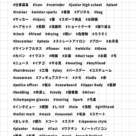
#仕事道具
#icon
#reminder
#junior high school
#plant
#trainer
#winter sports
#事実
#デジタル
#bag
#サッカー
#injury
#薬
#スポーツ用品
#お辞儀
#ヘアセット
#笑顔
#洗面所
#ショートケーキ
#振り返る
#clock
#friend
#drying
#熱い
#危険物
#ろうそく
#December
#photo
#ストレートアイロン
#ブロー
#お月見
#マインドフルネス
#flower
#ski
#whistle
#Alone
#カバン
#イラスト
#映画
#お酒
#duct tape
#お薬
#弓
#ニュース
#イチゴ
#やる気
#meeting
#boyfriend
#hairdresser
#工場
#play
#バースデー
#コスチューム
#snowman
#フィギュアスケート
#メモ
#ladle
#赤
#police officer
#悩み
#snowboard
#Upper Body
#医師
#bedding
#仲良し
#study
#部屋着
#driver
#champagne glasses
#moving
#park
#弓道
#インタビュー
#感謝
#しつけ
#late
#洗剤
#girlfriend
#toilet mark
#mask
#seasonal
#毛糸
#スケート
#おしゃれ
#疲れ
#コート
#ススキ
#Japanese style
#planter
#slope
#Fact
#ワクチン
#ノートパソコン
#医者
#友達
#Olympics
#cool
#peach festival