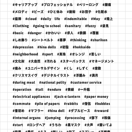
#キャリアアップ
#プロフェッショナル
#ベリーロング
#腰痛
#メロディ
#ビーズ
#ひと休み
#施術
#お団子
#化粧水
#座禅
#cloud
#daily life
#indomitable
#May
#陸上
#Clothing
#going to school
#sanitary
#fuzzy
#姿見
#basic
#danger
#かわいい
#求人
#鉄鋼
#覆面
#しめ飾り
#シートベルト
#悪夢
#thinking
#shuriken
#depression
#hina dolls
#初詣
#hokkaido
#neighborhood
#sport
#真珠
#オレンジ
#苦しい
#文化財
#大自然
#汚れる
#スターバックス
#マネージメント
#痛み
#ユニバーサルデザイン
#くし
#しずく
#席数
#クリスマスイヴ
#デジタルイラスト
#浮腫み
#満月
#during meal
#national polity
#customer service
#operation
#tall
#endure
#黄緑
#一升瓶
#electrical appliances
#jack-o-lantern
#paper money
#commute
#pile of papers
#rabbits
#僧侶
#bubbles
#書初め
#マフラー
#hina doll
#ダブルピース
#reward
#Internal organs
#jumping
#processing
#部下
#株価
#start
#ロングヘア
#うちわ
#黒マスク
#大声
#聞いてよ
#除菌
#責任
#ミス
#眩しい
#包丁
#スプレー
#不健康