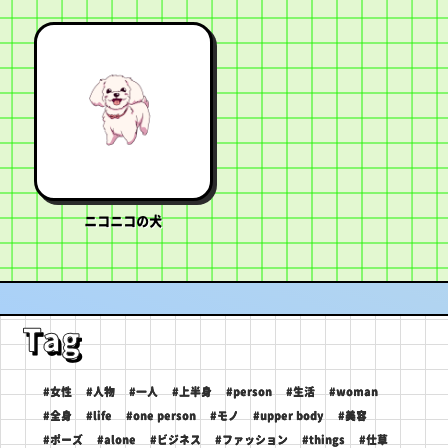
ニコニコの犬
Tag
#女性
#人物
#一人
#上半身
#person
#生活
#woman
#全身
#life
#one person
#モノ
#upper body
#美容
#ポーズ
#alone
#ビジネス
#ファッション
#things
#仕草