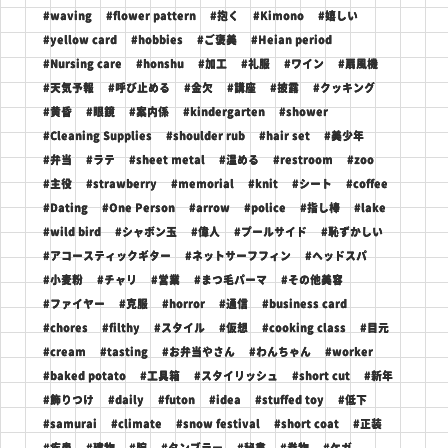
#waving
#flower pattern
#抱く
#Kimono
#嬉しい
#yellow card
#hobbies
#ご褒美
#Heian period
#Nursing care
#honshu
#加工
#礼服
#ワイン
#扇風機
#天気予報
#呼び止める
#金欠
#講座
#披露
#クッキング
#黄昏
#眼鏡
#案内係
#kindergarten
#shower
#Cleaning Supplies
#shoulder rub
#hair set
#美少年
#弁当
#ラテ
#sheet metal
#温める
#restroom
#zoo
#主役
#strawberry
#memorial
#knit
#シート
#coffee
#Dating
#One Person
#arrow
#police
#指し棒
#lake
#wild bird
#シャボン玉
#偉人
#プールサイド
#恥ずかしい
#アコースティックギター
#ネットサーフフィン
#ヘッドスパ
#小麦粉
#チャリ
#営業
#まつ毛パーマ
#その他美容
#ファイヤー
#克服
#horror
#通信
#business card
#chores
#filthy
#スタイル
#仮想
#cooking class
#目元
#cream
#tasting
#お弁当やさん
#わんちゃん
#worker
#baked potato
#工具箱
#スタイリッシュ
#short cut
#新年
#飾りつけ
#daily
#futon
#idea
#stuffed toy
#低下
#samurai
#climate
#snow festival
#short coat
#正装
#疾患
#建物
#腕
#タンブラー
#秘書
#巻物
#ケガ