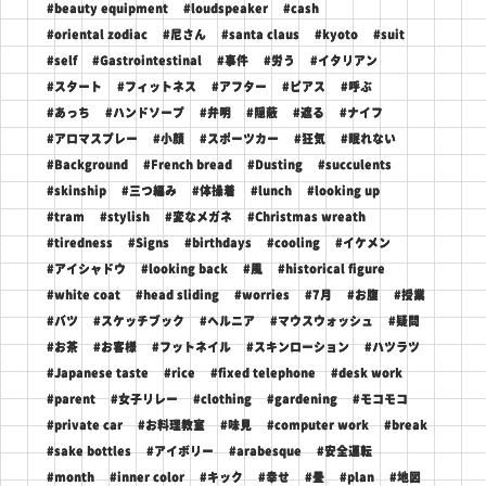
#beauty equipment
#loudspeaker
#cash
#oriental zodiac
#尼さん
#santa claus
#kyoto
#suit
#self
#Gastrointestinal
#事件
#労う
#イタリアン
#スタート
#フィットネス
#アフター
#ピアス
#呼ぶ
#あっち
#ハンドソープ
#弁明
#隠蔽
#遮る
#ナイフ
#アロマスプレー
#小顔
#スポーツカー
#狂気
#眠れない
#Background
#French bread
#Dusting
#succulents
#skinship
#三つ編み
#体操着
#lunch
#looking up
#tram
#stylish
#変なメガネ
#Christmas wreath
#tiredness
#Signs
#birthdays
#cooling
#イケメン
#アイシャドウ
#looking back
#風
#historical figure
#white coat
#head sliding
#worries
#7月
#お腹
#授業
#バツ
#スケッチブック
#ヘルニア
#マウスウォッシュ
#疑問
#お茶
#お客様
#フットネイル
#スキンローション
#ハツラツ
#Japanese taste
#rice
#fixed telephone
#desk work
#parent
#女子リレー
#clothing
#gardening
#モコモコ
#private car
#お料理教室
#味見
#computer work
#break
#sake bottles
#アイボリー
#arabesque
#安全運転
#month
#inner color
#キック
#幸せ
#畳
#plan
#地図