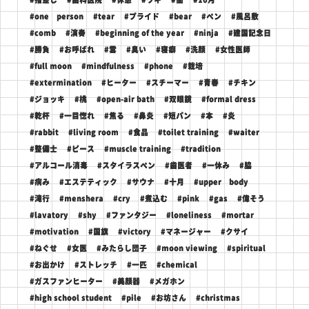
#one person
#tear
#プライド
#bear
#ペン
#風呂敷
#comb
#演奏
#beginning of the year
#ninja
#建国記念日
#勝負
#お呼ばれ
#雲
#臭い
#寝癖
#洗顔
#女性医師
#full moon
#mindfulness
#phone
#栽培
#extermination
#ヒーター
#スチーマー
#青春
#チキン
#ジョッキ
#桃
#open-air bath
#双眼鏡
#formal dress
#乾杯
#一目惚れ
#焦る
#鼻炎
#短パン
#本
#炎
#rabbit
#living room
#食品
#toilet training
#waiter
#整備士
#ピース
#muscle training
#tradition
#アルコール消毒
#スタイラスペン
#歯医者
#一休み
#脇
#病み
#エステティック
#サウナ
#十月
#upper body
#滝行
#menshera
#cry
#煮込む
#pink
#gas
#偉そう
#lavatory
#shy
#ファンタジー
#loneliness
#mortar
#motivation
#国旗
#victory
#マネージャー
#クサイ
#ねぐせ
#女医
#みたらし団子
#moon viewing
#spiritual
#お出かけ
#ストレッチ
#一匹
#chemical
#ガスファンヒーター
#美顔器
#メガホン
#high school student
#pile
#お坊さん
#christmas