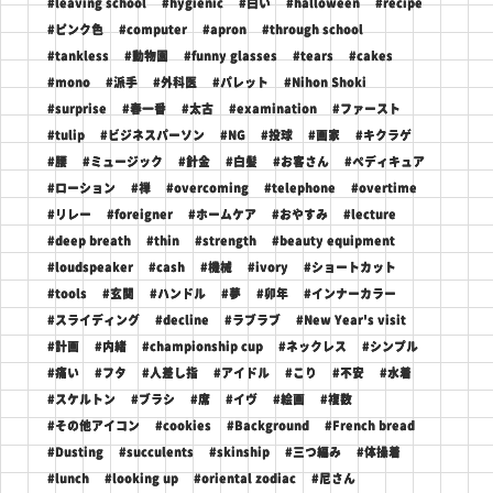
#leaving school
#hygienic
#白い
#halloween
#recipe
#ピンク色
#computer
#apron
#through school
#tankless
#動物園
#funny glasses
#tears
#cakes
#mono
#派手
#外科医
#パレット
#Nihon Shoki
#surprise
#春一番
#太古
#examination
#ファースト
#tulip
#ビジネスパーソン
#NG
#投球
#画家
#キクラゲ
#腰
#ミュージック
#針金
#白髪
#お客さん
#ペディキュア
#ローション
#禅
#overcoming
#telephone
#overtime
#リレー
#foreigner
#ホームケア
#おやすみ
#lecture
#deep breath
#thin
#strength
#beauty equipment
#loudspeaker
#cash
#機械
#ivory
#ショートカット
#tools
#玄関
#ハンドル
#夢
#卯年
#インナーカラー
#スライディング
#decline
#ラブラブ
#New Year's visit
#計画
#内緒
#championship cup
#ネックレス
#シンプル
#痛い
#フタ
#人差し指
#アイドル
#こり
#不安
#水着
#スケルトン
#ブラシ
#席
#イヴ
#絵画
#複数
#その他アイコン
#cookies
#Background
#French bread
#Dusting
#succulents
#skinship
#三つ編み
#体操着
#lunch
#looking up
#oriental zodiac
#尼さん