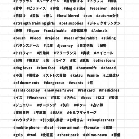
#ドッグラン
#ルーティーン
#首を傾げる
#トップス
#和装
#背中
#ピラティス
#宇宙
#dog dislike
#receiver
#desk
#日除け
#国体
#癒し
#bewildered
#sun
#autumn女性
#strength training girls
#pet supplies
#ジャックオランタン
#紙幣
#liquor
#sustainable
#唐草模様
#Animals
#brush
#Food
#rejoice
#year of the rabbit
#sliding
#バランスボール
#台座
#journey
#日本列島
#秘密
#トロフィー
#四角枠
#フリーランス
#実績
#ハイヒール
#財布
#得意げ
#米
#ライブ
#枕
#競馬
#other icons
#dog lover
#claw foot
#幼稚園
#housewife
#abroad
#不潔
#肩揉み
#ストレス発散
#katsu
#smile
#上目遣い
#of documents
#dangerous
#events
#尼
#santa cosplay
#new year's eve
#red card
#medicines
#イス
#Weakness
#猫耳
#活火山
#boss
#ロゴ
#望遠
#ジュエリー
#ポージング
#矢印
#ギター
#占い師
#直射日光
#不思議
#思い出
#セルフマッサージ
#ハウスダスト
#引っ越し業者
#お母さん
#sleeplessness
#mobile phone
#leaf
#one animal
#tomato
#教室
#grip
#tool
#化粧室
#sheet pack
#shime-nawa
#葬儀