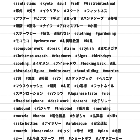
#santa claus
#kyoto
#suit
#self
#Gastrointestinal
#事件
#労う
#イタリアン
#スタート
#フィットネス
#アフター
#ピアス
#呼ぶ
#あっち
#ハンドソープ
#弁明
#隠蔽
#遮る
#ナイフ
#アロマスプレー
#小顔
#スポーツカー
#狂気
#眠れない
#clothing
#gardening
#モコモコ
#private car
#お料理教室
#味見
#computer work
#break
#tram
#stylish
#変なメガネ
#Christmas wreath
#tiredness
#Signs
#birthdays
#cooling
#イケメン
#アイシャドウ
#looking back
#風
#historical figure
#white coat
#head sliding
#worries
#7月
#お腹
#授業
#バツ
#スケッチブック
#ヘルニア
#マウスウォッシュ
#疑問
#お茶
#お客様
#フットネイル
#スキンローション
#ハツラツ
#Japanese taste
#rice
#fixed telephone
#desk work
#parent
#女子リレー
#inbound
#パジャマ
#troubled
#乗用車
#morning
#muscle
#bento
#電化製品
#かぼちゃ
#拡声器
#bills
#sake bottles
#アイボリー
#arabesque
#安全運転
#month
#inner color
#キック
#幸せ
#畳
#plan
#地図
#シー
#上半身.スポーツ
#枠
#ショートボブ
#ノマドワーカー