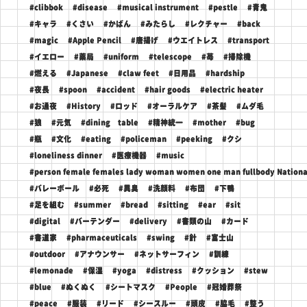
#clibbok
#disease
#musical instrument
#pestle
#青鬼
#キャラ
#くさい
#かばん
#みたらし
#レクチャー
#back
#magic
#Apple Pencil
#唐揚げ
#ウエイトレス
#transport
#イエロー
#薬局
#uniform
#telescope
#苺
#掃除機
#燃える
#Japanese
#claw feet
#日用品
#hardship
#夜長
#spoon
#accident
#hair goods
#electric heater
#お通夜
#History
#ロッド
#オーラルケア
#茶髪
#ムダ毛
#狼
#元気
#dining table
#精神統一
#mother
#bug
#瓶
#文化
#eating
#policeman
#peeking
#クシ
#loneliness dinner
#医療機器
#music
#person female females lady woman women one man fullbody National 
#バレーボール
#必死
#異臭
#洗顔料
#布団
#下鴨
#足を組む
#summer
#bread
#sitting
#ear
#sit
#digital
#バーテンダー
#delivery
#書類の山
#カード
#書道家
#pharmaceuticals
#swing
#針
#富士山
#outdoor
#アナウンサー
#ネットサーフィン
#訓練
#lemonade
#保湿
#yoga
#distress
#クッション
#stew
#blue
#ぬくぬく
#シートマスク
#People
#冠婚葬祭
#peace
#服装
#リード
#シースルー
#頭皮
#脇毛
#整う