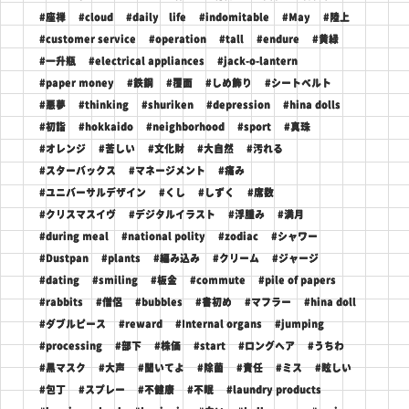
#座禅
#cloud
#daily life
#indomitable
#May
#陸上
#customer service
#operation
#tall
#endure
#黄緑
#一升瓶
#electrical appliances
#jack-o-lantern
#paper money
#鉄鋼
#覆面
#しめ飾り
#シートベルト
#悪夢
#thinking
#shuriken
#depression
#hina dolls
#初詣
#hokkaido
#neighborhood
#sport
#真珠
#オレンジ
#苦しい
#文化財
#大自然
#汚れる
#スターバックス
#マネージメント
#痛み
#ユニバーサルデザイン
#くし
#しずく
#席数
#クリスマスイヴ
#デジタルイラスト
#浮腫み
#満月
#during meal
#national polity
#zodiac
#シャワー
#Dustpan
#plants
#編み込み
#クリーム
#ジャージ
#dating
#smiling
#板金
#commute
#pile of papers
#rabbits
#僧侶
#bubbles
#書初め
#マフラー
#hina doll
#ダブルピース
#reward
#Internal organs
#jumping
#processing
#部下
#株価
#start
#ロングヘア
#うちわ
#黒マスク
#大声
#聞いてよ
#除菌
#責任
#ミス
#眩しい
#包丁
#スプレー
#不健康
#不眠
#laundry products