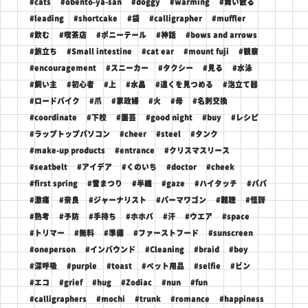
#cats
#obento-ya-san
#doggy
#warming
#舞い散る
#leading
#shortcake
#袋
#calligrapher
#muffler
#飲む
#喫茶店
#ポニーテール
#神話
#bows and arrows
#旅立ち
#Small intestine
#cat ear
#mount fuji
#観察
#encouragement
#スニーカー
#タクシー
#見る
#水泳
#飼い主
#初心者
#上
#水晶
#遠くを見つめる
#泡立て器
#ロードバイク
#爪
#家政婦
#火
#母
#名刺交換
#coordinate
#下校
#園芸
#good night
#buy
#レシピ
#ラップトップパソコン
#cheer
#steel
#タンク
#make-up products
#entrance
#クリスマスリース
#seatbelt
#アイデア
#くのいち
#doctor
#cheek
#first spring
#雪まつり
#半纏
#gaze
#ハイタッチ
#パパ
#激痛
#奈良
#ジャーナリスト
#パーマワゴン
#難聴
#怪訝
#熟考
#予防
#手持ち
#ホホバ
#汗
#ウエア
#space
#トリマー
#無料
#準備
#ファーストフード
#sunscreen
#oneperson
#インバウンド
#Cleaning
#braid
#boy
#深呼吸
#purple
#toast
#ペット用品
#selfie
#ビン
#エコ
#grief
#hug
#Zodiac
#nun
#fun
#calligraphers
#mochi
#trunk
#romance
#happiness