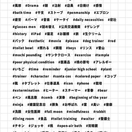
#風邪
#Drama
#朝
#注射
#店員
#日焼け
#感情
#bath time
#干支
#ストーブ
#penmanship
#エプロン
#疲労
#パーマ
#音楽
#ケータイ
#daily necessities
#悲壮
#glasses men
#詰め替え
#公共交通機関
#ゲレンデ
#history
#iPad
#猫足
#お雛様
#旅
#生クリーム
#パック
#esthetic
#movie
#please
#dog trainer
#red
#toilet bowl
#照れる
#調理
#boys
#リンス
#雪山
#mochi pounding
#サンタクロース
#exercise
#temple
#poor physical condition
#医薬品
#桃の節句
#アレルギー
#いちご
#time
#reminder
#junior high school
#plant
#trainer
#character
#santa cos
#colored paper
#コップ
#靴
#タブレット
#仕事道具
#icon
#phone
#栽培
#extermination
#ヒーター
#スチーマー
#青春
#bear
#ペン
#風呂敷
#comb
#演奏
#beginning of the year
#ninja
#建国記念日
#勝負
#お呼ばれ
#雲
#臭い
#寝癖
#洗顔
#女性医師
#full moon
#mindfulness
#rabbit
#living room
#食品
#toilet training
#waiter
#整備士
#チキン
#ジョッキ
#桃
#open-air bath
#双眼鏡