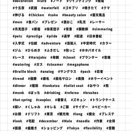
#decoration
#care
#ノート
#ワインディング
#推理
#十五夜
#武器
#waterfall
#ゴキブリ
#焼きたて
#クマ
#伸びる
#Chicken
#sake
#beauty salon
#露天風呂
#men
#食パン
#プレゼン
#激おこ
#乳児
#レーサー
#月見団子
#原宿
#抹茶団子
#背景
#調教師
#simmering
#pets
#prestige
#pride
#通学
#配送
#日本書紀
#入学式
#伝統
#adventure
#芸能人
#平安時代
#カラー
#ジム
#ひらめき
#ふきだし
#抱っこ
#ホホバオイル
#レース
#Harajuku
#母親
#closet
#プランター
#苦痛
#watering
#ガス
#steamer
#megaphone
#Braille block
#analog
#サングラス
#pack
#忍者
#trend
#優勝
#癖毛
#脱毛サロン
#風情
#ホラーイベント
#dinner
#駆除
#tonkatsu
#toilet seat
#おやつ
#熊
#monk
#ぼっち
#drinking
#referee
#brushes
#hot spring
#couples
#着替え
#ズキュン
#トランクケース
#疑い
#くしゃみ
#キレる
#ご飯
#サイダー
#ベビーカー
#お餅
#ドリフト
#東京
#観光地
#long
#魔女
#プレステ
#look
#宅配
#december
#Male
#needle
#作家
#女将
#困惑
#歯磨き
#ショッピング
#Tokyo
#flexibility
#苦難