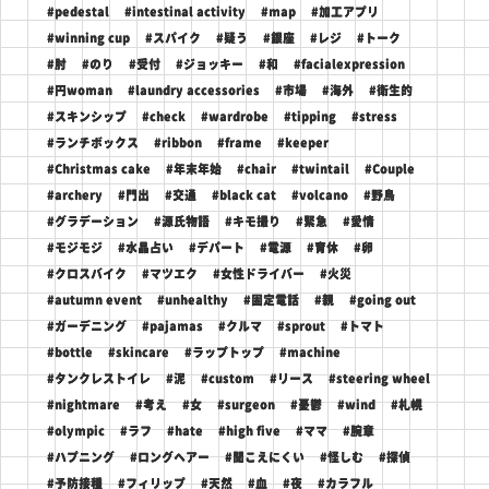
#pedestal
#intestinal activity
#map
#加工アプリ
#winning cup
#スパイク
#疑う
#銀座
#レジ
#トーク
#肘
#のり
#受付
#ジョッキー
#和
#facialexpression
#円woman
#laundry accessories
#市場
#海外
#衛生的
#スキンシップ
#check
#wardrobe
#tipping
#stress
#ランチボックス
#ribbon
#frame
#keeper
#Christmas cake
#年末年始
#chair
#twintail
#Couple
#archery
#門出
#交通
#black cat
#volcano
#野鳥
#グラデーション
#源氏物語
#キモ撮り
#緊急
#愛情
#モジモジ
#水晶占い
#デパート
#電源
#育休
#卵
#クロスバイク
#マツエク
#女性ドライバー
#火災
#autumn event
#unhealthy
#固定電話
#親
#going out
#ガーデニング
#pajamas
#クルマ
#sprout
#トマト
#bottle
#skincare
#ラップトップ
#machine
#タンクレストイレ
#泥
#custom
#リース
#steering wheel
#nightmare
#考え
#女
#surgeon
#憂鬱
#wind
#札幌
#olympic
#ラフ
#hate
#high five
#ママ
#腕章
#ハプニング
#ロングヘアー
#聞こえにくい
#怪しむ
#探偵
#予防接種
#フィリップ
#天然
#血
#夜
#カラフル