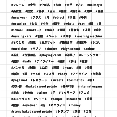
#フレーム
#育児
#化粧品
#宗教
#自然
#占い
#hairstyle
#高校生
#歴史
#食事
#座る
#標識
#焼き芋
#泥棒
#金融
#new year
#グラス
#月
#object
#内臓
#子供
#occasion
#お金
#中学
#団子
#whole
#cat
#腸
#夏
#school
#make-up
#thief
#胃腸
#警察官
#運動
#病気
#nursing care
#着物
#ハート
#メガネ
#washing machine
#ちりとり
#和風
#ヨガマット
#石焼き芋
#和菓子
#ホコリ
#medicine
#サプリ
#clothes
#high school
#anime
#巡査
#洗濯用品
#playing cards
#洋菓子
#レーシングカー
#犯罪
#bath
#アイライナー
#撮影
#旅行
#植物
#メンタル
#球技
#12月
#睡眠
#heart
#埃
#怪盗
#精神
#肌
#meal
#１２月
#body
#アイライン
#自動車
#yoga mat
#レオタード
#sweets
#cosmetics
#覗く
#買い物
#baked sweet potato
#冬の行事
#internal organs
#年末
#その他
#crime
#手
#マッサージ
#アニメ
#エステサロン
#リモート
#couple
#stomach
#前髪
#挨拶
#eyeliner
#指
#ハロウィン
#money
#stone baked sweet potato
#トランプ
#京都
#ゴミ