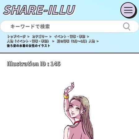
SHARE-ILLU
トップページ >
カテゴリー >
イベント・行事・季節 >
人物（イベント・行事・季節） >
夏の行事（6月〜8月）人物 >
後ろ姿の水着の女性のイラスト
Illustration ID :
145