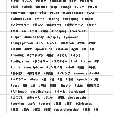
#love
#マスク
#カメラ
#education
#正月
#leotard
#料理
#公務員
#basket
#top
#bangs
#ソファ
#fever
#shampoo
#pot
#書道
#eyes
#sweet potato
#人体
#winter event
#デート
#spring
#sweeping
#illness
#アクセサリー
#悲しい
#anatomy
#前髪パターン
#カット
#失敗
#芋
#小腸
#電話
#shopping
#treatment
#upper
#human body
#cosplay
#year-end
#bangs pattern
#トリートメント
#春の行事
#大腸
#勉強
#洗濯物
#男女
#profession
#station
#gift
#鏡
#春
#heating
#さつまいも
#腸活
#子ども
#ほうき
#calligraphy
#ドライヤー
#バスタイム
#hot
#japan
#車
#drink
#smartphone
#サツマイモ
#stuff
#便器
#手鏡
#お手伝い
#掃き掃除
#お風呂
#ドリンク
#parent and child
#ヘアカラー
#help
#髪
#机
#胃
#清掃
#goods
#化粧
#dust
#雨
#駅
#年始
#和食
#health
#skin
#掃除用品
#full length
#medical care
#ホーム
#cardboard
#コスプレ
#赤ちゃん
#サンタ
#天気
#two people
#cooking
#sofa
#potato
#電車
#医学
#Christmas
#暖房
#案内
#怪我
#書類
#gastrointestinal
#遅刻
#株