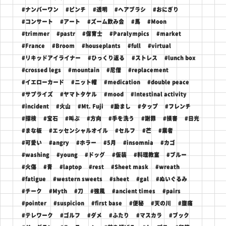
#ナンバーワン
#ピンチ
#透明
#ヘアブラシ
#おにぎり
#コンサート
#アート
#ズーム飲み会
#馬
#Moon
#trimmer
#pastr
#保育士
#Paralympics
#market
#France
#Broom
#houseplants
#full
#virtual
#リキッドアイライナー
#ひっくり返る
#ストレス
#lunch box
#crossed legs
#mountain
#尼僧
#replacement
#イエローカード
#ニット帽
#medication
#double peace
#サプライズ
#ヤマトタケル
#mood
#Intestinal activity
#incident
#火山
#Mt. Fuji
#励まし
#タップ
#フレンチ
#探検
#宝石
#叫ぶ
#方向
#手を洗う
#謝罪
#損害
#日光
#まな板
#エッセンシャルオイル
#セルフ
#芒
#業者
#可愛い
#angry
#ホラー
#5月
#insomnia
#カゴ
#washing
#young
#ドッグ
#仮装
#料理教室
#ブルー
#火傷
#青
#laptop
#rest
#Sheet mask
#wreath
#fatigue
#western sweets
#sheet
#gal
#ぬいぐるみ
#チーク
#Myth
#刀
#強風
#ancient times
#pairs
#pointer
#suspicion
#first base
#便秘
#天の川
#腹痛
#テレワーク
#ゴルフ
#ダメ
#ふたり
#マスカラ
#ブック