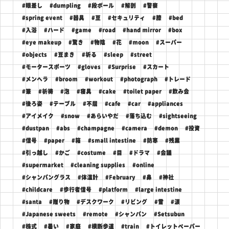
#眼差し
#dumpling
#段ボール
#解剖
#警察
#spring event
#器具
#豆
#セキュリティ
#膝
#bed
#入浴
#ハード
#game
#road
#hand mirror
#box
#eye makeup
#驚き
#物陰
#花
#moon
#スーパー
#objects
#豆まき
#祈る
#sleep
#street
#モータースポーツ
#gloves
#Surprise
#スカート
#メンヘラ
#broom
#workout
#photograph
#トレード
#筆
#祈祷
#泡
#寝具
#cake
#toilet paper
#飲み会
#後ろ姿
#テーブル
#不屈
#cafe
#car
#appliances
#アイメイク
#snow
#あらいやだ
#落ち込む
#sightseeing
#dustpan
#abs
#champagne
#camera
#demon
#投資
#信号
#paper
#箱
#small intestine
#防寒
#残業
#引っ越し
#かご
#costume
#目
#ドラマ
#会議
#supermarket
#cleaning supplies
#online
#シャンパングラス
#体温計
#February
#鼻
#神社
#childcare
#歩行者信号
#platform
#large intestine
#santa
#贈り物
#デスクワーク
#リビング
#雪
#涙
#Japanese sweets
#remote
#シャンパン
#Setsubun
#株式
#暑い
#家庭
#横断歩道
#train
#トイレットペーパー