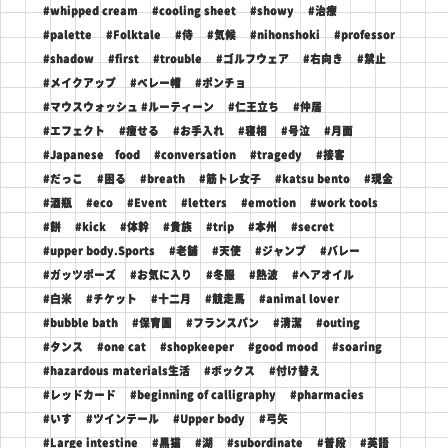
#whipped cream
#cooling sheet
#showy
#治療
#palette
#Folktale
#侍
#気候
#nihonshoki
#professor
#shadow
#first
#trouble
#ゴルフウェア
#右向き
#禁止
#メイクアップ
#ベレー帽
#ポンチョ
#マウスウォッシュ #ルーティーン
#仁王立ち
#仲居
#エフェクト
#痩せる
#お手入れ
#寝相
#号泣
#月面
#Japanese food
#conversation
#tragedy
#接客
#だっこ
#困る
#breath
#筋トレ女子
#katsu bento
#現金
#酒瓶
#eco
#Event
#letters
#emotion
#work tools
#餅
#kick
#体幹
#貴族
#trip
#本州
#secret
#upper body.Sports
#老舗
#天使
#ジャンプ
#バレー
#ガッツポーズ
#お気に入り
#冬服
#熱波
#ヘアオイル
#白米
#チケット
#十二月
#競走馬
#animal lover
#bubble bath
#保育園
#フランスパン
#清潔
#outing
#タンス
#one cat
#shopkeeper
#good mood
#soaring
#hazardous materials生活
#ボックス
#付け替え
#レッドカード
#beginning of calligraphy
#pharmacies
#いす
#ツインテール
#Upper body
#弓矢
#Large intestine
#黒猫
#湖
#subordinate
#普段
#英語