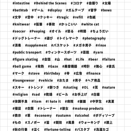
#intestine
#Behind the Scenes
#コロナ
#自撮り
#太陽
#bathtub
#ゲーム
#display
#ガムテープ
#習字
#bows
#文字
#空中
#クッキー
#tragic
#refill
#色紙
#knitwear
#鉛筆
#事故
#かっこいい
#white cat
#soccer
#Peeping
#オイル
#怒る
#時間
#ちょうだい
#ドッグトレーナー
#遊び
#トイレマーク
#photography
#消毒
#supplement
#バスケット
#メガネ男子
#rinse
#public transport
#ウィンタースポーツ
#芸能
#yarn
#figure skating
#会話
#山
#hat
#Life
#beer
#failure
#ball game
#発熱
#Gaze
#美容機器
#時計
#無心
#彼氏
#マーク
#stove
#birthday
#寺
#広告
#finance
#loungewear
#vehicle
#おたま
#男子
#ヘア用品
#スキー
#トレンド
#餅つき
#skating
#OL
#耳
#nature
#religion
#sad
#乾燥
#ビール
#お手上げ
#白猫
#体調不良
#item
#I hate it
#病院
#画面
#中学生
#真夏
#催促
#衣類
#トレーナー
#彼女
#makeup products
#表示
#草
#economy
#autumn
#alcohol
#ボディソープ
#もの
#スノボー
#笛
#競技
#風景
#ウォーキング
#膝上
#秋の行事
#泣く
#fortune-telling
#バスタブ
#洗濯カゴ