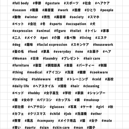
#full body
#季節
#gesture
#スポーツ
#社会
#ヘアケア
#season
#職業
#美容室
#work
#医療
#ひとり
#people
#動物
#winter
#男性
#美容師
#society
#スマホ
#ペット
#会社
#冬
#sports
#occupation
#犬
#expression
#animal
#figure
#toilet
#トイレ
#家事
#二人
#メイク
#pet
#介護
#食べ物
#living
#エステ
#dog
#趣味
#facial expression
#スキンケア
#housework
#髪の毛
#food
#家具
#everyday
#one
#お菓子
#ヘア
#Woman
#日本
#laundry
#プレゼント
#hair care
#furniture
#髪型
#調理器具
#食器
#パーティー
#制服
#thing
#medical
#アイコン
#洗濯
#健康
#cookware
#training
#tableware
#恋愛
#トレーニング
#cold
#高校
#daily life
#ヘアスタイル
#掃除
#hair
#cleaning
#ベッド
#hobby
#女子高生
#学校
#家族
#シャンプー
#服
#女の子
#パソコン
#カップル
#鍋
#makeup
#悲壮感
#ヘアサロン
#glasses
#写真
#ケーキ
#girl
#秋
#カフェ
#クリスマス
#child
#job
#洗濯機
#other
#教育
#風呂
#company
#メイク用品
#猫
#女子
#male
#寒い
#party
#sign
#skin care
#man
#親子