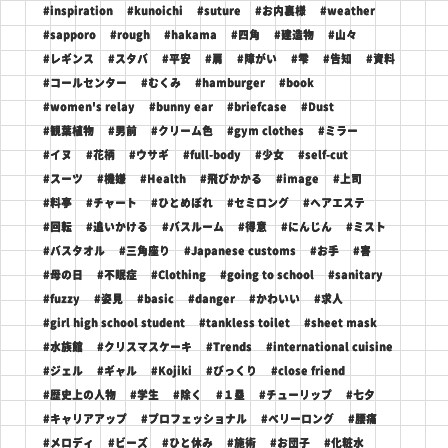
#inspiration
#kunoichi
#suture
#お内裏様
#weather
#sapporo
#rough
#hakama
#四角
#建造物
#山々
#レギンス
#スタバ
#平安
#肩
#障がい
#雫
#告知
#資料
#コールセンター
#むくみ
#hamburger
#book
#women's relay
#bunny ear
#briefcase
#Dust
#観葉植物
#男前
#クリーム色
#gym clothes
#ミラー
#イヌ
#花柄
#ウサギ
#full-body
#少女
#self-cut
#スーツ
#機嫌
#Health
#飛びかかる
#image
#上司
#料亭
#チャート
#ひとめぼれ
#セミロング
#ヘアエステ
#回転
#追いかける
#バスルーム
#得意
#にんじん
#ミスト
#バスタオル
#三角座り
#Japanese customs
#お手
#害
#母の日
#不眠症
#Clothing
#going to school
#sanitary
#fuzzy
#姿見
#basic
#danger
#かわいい
#求人
#girl high school student
#tankless toilet
#sheet mask
#水族館
#クリスマスケーキ
#Trends
#international cuisine
#ジェル
#ギャル
#Kojiki
#びっくり
#close friend
#歴史上の人物
#学生
#除く
#１塁
#チューリップ
#七夕
#キャリアアップ
#プロフェッショナル
#ベリーロング
#腰痛
#メロディ
#ビーズ
#ひと休み
#施術
#お団子
#化粧水