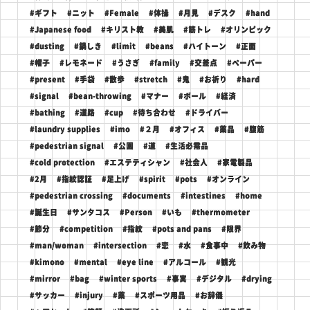
#ギフト
#ニット
#Female
#体操
#月見
#デスク
#hand
#Japanese food
#キリスト教
#美肌
#筋トレ
#オリンピック
#dusting
#鍋しき
#limit
#beans
#ハイトーン
#正面
#帽子
#レモネード
#うさぎ
#family
#交差点
#ペーパー
#present
#手袋
#散歩
#stretch
#鬼
#お祈り
#hard
#signal
#bean-throwing
#マナー
#ボール
#経済
#bathing
#道路
#cup
#待ち合わせ
#ドライバー
#laundry supplies
#imo
#２月
#オフィス
#薬品
#腹筋
#pedestrian signal
#公園
#道
#生活必需品
#cold protection
#エステティシャン
#社会人
#家電製品
#2月
#指紋認証
#足上げ
#spirit
#pots
#オンライン
#pedestrian crossing
#documents
#intestines
#home
#誕生日
#サンタコス
#Person
#いも
#thermometer
#節分
#competition
#指紋
#pots and pans
#限界
#man/woman
#intersection
#恋
#水
#食事中
#飲み物
#kimono
#mental
#eye line
#アルコール
#観光
#mirror
#bag
#winter sports
#事実
#デジタル
#drying
#サッカー
#injury
#薬
#スポーツ用品
#お辞儀