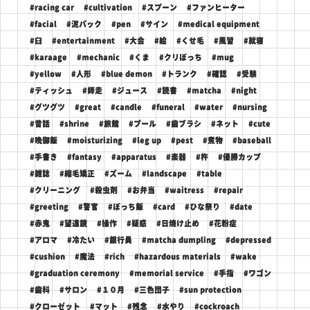
#racing car
#cultivation
#スプーン
#ファンヒーター
#facial
#泥パック
#pen
#サイン
#medical equipment
#臼
#entertainment
#大会
#絵
#くせ毛
#風習
#就寝
#karaage
#mechanic
#くま
#クリぼっち
#mug
#yellow
#人形
#blue demon
#トランク
#確認
#受験
#ティッシュ
#師走
#ジュース
#読書
#matcha
#night
#グツグツ
#great
#candle
#funeral
#water
#nursing
#昔話
#shrine
#旅館
#プール
#歯ブラシ
#ネット
#cute
#晩御飯
#moisturizing
#leg up
#pest
#煮物
#baseball
#手書き
#fantasy
#apparatus
#楽器
#杵
#優勝カップ
#雑誌
#縮毛矯正
#ズーム
#landscape
#table
#クリーニング
#殺虫剤
#お弁当
#waitress
#repair
#greeting
#警官
#ぼっち飯
#card
#ひな祭り
#date
#赤鬼
#望遠鏡
#操作
#疑惑
#日焼け止め
#花粉症
#アロマ
#冷たい
#銀行員
#matcha dumpling
#depressed
#cushion
#魔法
#rich
#hazardous materials
#wake
#graduation ceremony
#memorial service
#手指
#ワゴン
#歯科
#サロン
#１０月
#三色団子
#sun protection
#クローゼット
#マット
#残念
#水やり
#cockroach