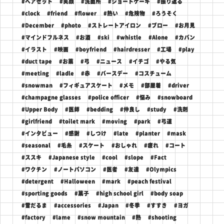
#ヘアセット
#笑顔
#洗面所
#ショートケーキ
#振り返る
#clock
#friend
#flower
#熱い
#危険物
#ろうそく
#December
#photo
#ストレートアイロン
#ブロー
#お月見
#マインドフルネス
#お酒
#ski
#whistle
#Alone
#カバン
#イラスト
#映画
#boyfriend
#hairdresser
#工場
#play
#duct tape
#お薬
#弓
#ニュース
#イチゴ
#やる気
#meeting
#ladle
#赤
#バースデー
#コスチューム
#snowman
#フィギュアスケート
#メモ
#部屋着
#driver
#champagne glasses
#police officer
#悩み
#snowboard
#Upper Body
#医師
#bedding
#仲良し
#study
#洗剤
#girlfriend
#toilet mark
#moving
#park
#弓道
#インタビュー
#感謝
#しつけ
#late
#planter
#mask
#seasonal
#毛糸
#スケート
#おしゃれ
#疲れ
#コート
#ススキ
#Japanese style
#cool
#slope
#Fact
#ワクチン
#ノートパソコン
#医者
#友達
#Olympics
#detergent
#Halloween
#mark
#peach festival
#sporting goods
#菓子
#high school girl
#body soap
#雪だるま
#accessories
#Japan
#冬季
#すすき
#ヨガ
#factory
#lame
#snow mountain
#熱
#shooting