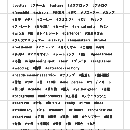
#bottles
#スチーム
#culture
#点字ブロック
#アナログ
#furoshiki
#scissors
#お正月
#飾り
#リコーダー
#カップ
#お寺
#歩く
#コーヒー
#ひざまづく
#匂い
#バッグ
#ストレート
#ももあげ
#セーター
#mental unity
#パン
#witch
#虫
#トイレシート
#bartender
#お巡りさん
#クリスマス.ディナー
#izakaya
#hinamatsuri
#travel
#red demon
#アウトドア
#身だしなみ
#ご機嫌
#荷物
#手洗い
#アロマオイル
#シートパック
#銀行
#good friend
#浴槽
#sightseeing spot
#tear
#プライド
#sunglasses
#wedding
#指導
#entrance ceremony
#needle memorial service
#フリップ
#指差し
#歯科医院
#休憩
#ワキ
#闇
#10月
#one person
#コーディネート
#葉っぱ
#cuddle
#乗り物
#購入
#yellow-green
#酒屋
#background
#hair products
#工具箱
#スタイリッシュ
#short cut
#新年
#飾りつけ
#daily
#futon
#idea
#stuffed toy
#低下
#samurai
#climate
#snow festival
#short coat
#正装
#疾患
#建物
#腕
#タンブラー
#秘書
#巻物
#ケガ
#補聴器
#考察
#鞄
#黄色
#九月