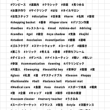
#ワンピース
#道案内
#クラシック
#衣装
#見つめる
#お菓子作り
#サイクリング
#はな
#ネイルサロン
#女性スタッフ
#discipline
#日本食
#harm
#名刺
#登校
#shopping basket
#基本
#liquor store
#パソコン作業
#toolbox
#レストルーム
#mud
#shime-dori
#driving
#candles
#gel
#縫合
#eye shadow
#気象
#kojiki
#student
#exclusion
#constipation
#建築
#連峰
#ゴルフクラブ
#スマートウォッチ
#コーミング
#絵描き
#肩こり
#トリック
#考える
#患者
#手持ちフレーム
#ダイエット
#ダンベル
#ナイトルーティン
#眠い
#悔しい
#参加
#communication
#awning
#パラリンピック
#外国人
#Sweeping
#beautiful boy
#背伸び
#我慢
#紫
#glass
#札束
#酒
#サスティナブル
#Season
#happy
#fashionable
#ball
#balance ball
#tatami mat
#Medical care
#島国
#sea
#match
#スポーツ用具
#颯爽
#塾
#企業
#キャップ
#お得
#騎手
#日本の風習
#vacuum cleaner
#nursery teacher
#うさみみ
#スーパーマーケット
#フランス
#衛生
#style
#洋服タンス