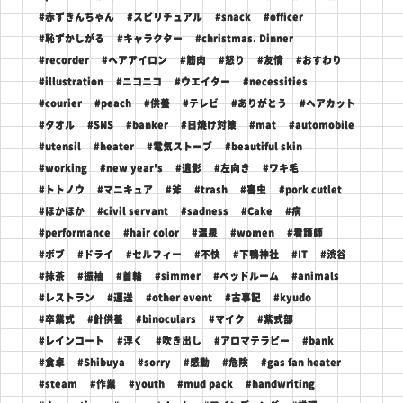
#赤ずきんちゃん
#スピリチュアル
#snack
#officer
#恥ずかしがる
#キャラクター
#christmas. Dinner
#recorder
#ヘアアイロン
#筋肉
#怒り
#友情
#おすわり
#illustration
#ニコニコ
#ウエイター
#necessities
#courier
#peach
#供養
#テレビ
#ありがとう
#ヘアカット
#タオル
#SNS
#banker
#日焼け対策
#mat
#automobile
#utensil
#heater
#電気ストーブ
#beautiful skin
#working
#new year's
#遺影
#左向き
#ワキ毛
#トトノウ
#マニキュア
#斧
#trash
#害虫
#pork cutlet
#ほかほか
#civil servant
#sadness
#Cake
#病
#performance
#hair color
#温泉
#women
#看護師
#ボブ
#ドライ
#セルフィー
#不快
#下鴨神社
#IT
#渋谷
#抹茶
#振袖
#首輪
#simmer
#ベッドルーム
#animals
#レストラン
#運送
#other event
#古事記
#kyudo
#卒業式
#針供養
#binoculars
#マイク
#紫式部
#レインコート
#浮く
#吹き出し
#アロマテラピー
#bank
#食卓
#Shibuya
#sorry
#感動
#危険
#gas fan heater
#steam
#作業
#youth
#mud pack
#handwriting