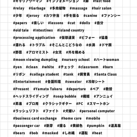
#キャリアウーマン
#インフォメーション
#脚
#fast food
#relay
#Garbage
#多肉植物
#massage
#hair salon
#少年
#jersey
#カツ弁当
#手を振る
#canine
#ファンシー
#papers
#楽しい
#lessons
#cut
#dolls
#自分
#old tale
#Intestines
#island country
#processing application
#仮想通貨
#ビフォー
#猛暑
#濡れる
#トラブル
#そこんとこどうなの
#水滴
#ドヤ顔
#野菜
#アロマミスト
#女児
#外を眺める
#moon viewing dumpling
#nursery school
#ハートwoman
#yen
#clean
#white
#チェック
#classroom
#burn
#リボン
#college student
#tank
#飼育員
#Santa Claus
#Entertainment
#各国料理
#sweater
#冷却シート
#Present
#Yamato Takeru
#departure
#ペア
#教授
#ヘッドスライディング
#soap bubble
#織姫
#アンニュイ
#昇進
#プロ用
#クラシックギター
#PC
#スマートホン
#ラッシュリフト
#ファイト
#犬嫌い
#personal computer
#business card exchange
#home care
#mobile
#passenger car
#新芽
#握る
#黄緑色
#pumpkin
#道具箱
#bears
#bob
#masked
#しめ縄
#運転
#heat