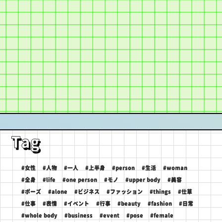
Tag
#女性
#人物
#一人
#上半身
#person
#生活
#woman
#全身
#life
#one person
#モノ
#upper body
#美容
#ポーズ
#alone
#ビジネス
#ファッション
#things
#仕草
#仕事
#表情
#イベント
#行事
#beauty
#fashion
#日常
#whole body
#business
#event
#pose
#female