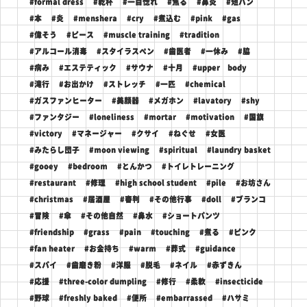
#formal dress
#乾杯
#一目惚れ
#焦る
#鼻炎
#短パン
#本
#炎
#menshera
#cry
#煮込む
#pink
#gas
#偉そう
#ピース
#muscle training
#tradition
#アルコール消毒
#スタイラスペン
#歯医者
#一休み
#脇
#病み
#エステティック
#サウナ
#十月
#upper body
#滝行
#お出かけ
#ストレッチ
#一匹
#chemical
#ガスファンヒーター
#美顔器
#メガホン
#lavatory
#shy
#ファンタジー
#loneliness
#mortar
#motivation
#国旗
#victory
#マネージャー
#クサイ
#ねぐせ
#女医
#みたらし団子
#moon viewing
#spiritual
#laundry basket
#gooey
#bedroom
#とんかつ
#トイレトレーニング
#restaurant
#修理
#high school student
#pile
#お坊さん
#christmas
#居酒屋
#審判
#その他行事
#doll
#ブランコ
#冒険
#傘
#その他自然
#鼻水
#ショートパンツ
#friendship
#grass
#pain
#touching
#煮る
#ピンク
#fan heater
#お金持ち
#warm
#葬式
#guidance
#スパイ
#歯磨き粉
#洋服
#脱毛
#ネイル
#赤ずきん
#応援
#three-color dumpling
#修行
#柔軟
#insecticide
#野球
#freshly baked
#便所
#embarrassed
#ハサミ