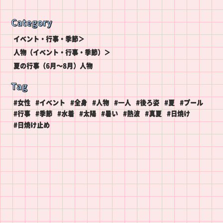
Category
イベント・行事・季節＞
人物（イベント・行事・季節）＞
夏の行事（6月〜8月）人物
Tag
#女性
#イベント
#全身
#人物
#一人
#後ろ姿
#夏
#プール
#行事
#季節
#水着
#太陽
#暑い
#熱波
#真夏
#日焼け
#日焼け止め