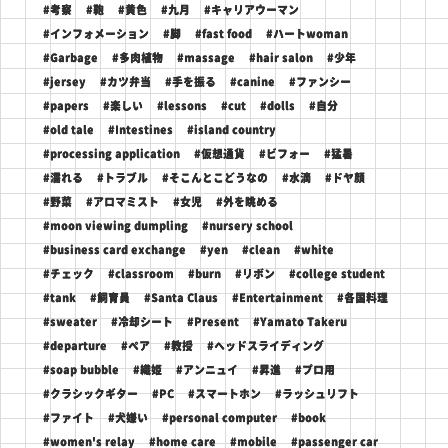
#考察
#鞄
#黄色
#九月
#キャリアウーマン
#インフォメーション
#脚
#fast food
#ハートwoman
#Garbage
#多肉植物
#massage
#hair salon
#少年
#jersey
#カツ弁当
#手を振る
#canine
#ファンシー
#papers
#楽しい
#lessons
#cut
#dolls
#自分
#old tale
#Intestines
#island country
#processing application
#仮想通貨
#ビフォー
#猛暑
#濡れる
#トラブル
#そこんとこどうなの
#水滴
#ドヤ顔
#野菜
#アロマミスト
#女児
#外を眺める
#moon viewing dumpling
#nursery school
#business card exchange
#yen
#clean
#white
#チェック
#classroom
#burn
#リボン
#college student
#tank
#飼育員
#Santa Claus
#Entertainment
#各国料理
#sweater
#冷却シート
#Present
#Yamato Takeru
#departure
#ペア
#教授
#ヘッドスライディング
#soap bubble
#織姫
#アンニュイ
#昇進
#プロ用
#クラシックギター
#PC
#スマートホン
#ラッシュリフト
#ファイト
#犬嫌い
#personal computer
#book
#women's relay
#home care
#mobile
#passenger car