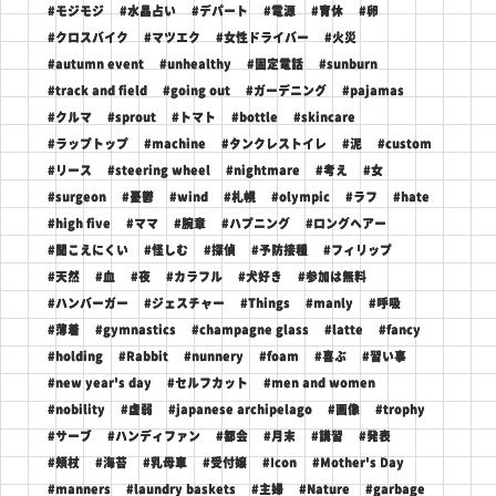
#モジモジ
#水晶占い
#デパート
#電源
#育休
#卵
#クロスバイク
#マツエク
#女性ドライバー
#火災
#autumn event
#unhealthy
#固定電話
#sunburn
#track and field
#going out
#ガーデニング
#pajamas
#クルマ
#sprout
#トマト
#bottle
#skincare
#ラップトップ
#machine
#タンクレストイレ
#泥
#custom
#リース
#steering wheel
#nightmare
#考え
#女
#surgeon
#憂鬱
#wind
#札幌
#olympic
#ラフ
#hate
#high five
#ママ
#腕章
#ハプニング
#ロングヘアー
#聞こえにくい
#怪しむ
#探偵
#予防接種
#フィリップ
#天然
#血
#夜
#カラフル
#犬好き
#参加は無料
#ハンバーガー
#ジェスチャー
#Things
#manly
#呼吸
#薄着
#gymnastics
#champagne glass
#latte
#fancy
#holding
#Rabbit
#nunnery
#foam
#喜ぶ
#習い事
#new year's day
#セルフカット
#men and women
#nobility
#虚弱
#japanese archipelago
#画像
#trophy
#サーブ
#ハンディファン
#都会
#月末
#講習
#発表
#頬杖
#海苔
#乳母車
#受付嬢
#Icon
#Mother's Day
#manners
#laundry baskets
#主婦
#Nature
#garbage