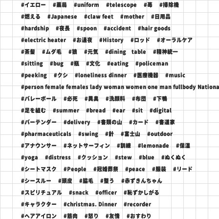
#イエロー
#薬局
#uniform
#telescope
#苺
#掃除機
#燃える
#Japanese
#claw feet
#mother
#日用品
#hardship
#夜長
#spoon
#accident
#hair goods
#electric heater
#お通夜
#History
#ロッド
#オーラルケア
#茶髪
#ムダ毛
#狼
#元気
#dining table
#精神統一
#sitting
#bug
#瓶
#文化
#eating
#policeman
#peeking
#クシ
#loneliness dinner
#医療機器
#music
#person female females lady woman women one man fullbody National 
#バレーボール
#必死
#異臭
#洗顔料
#布団
#下鴨
#足を組む
#summer
#bread
#ear
#sit
#digital
#バーテンダー
#delivery
#書類の山
#カード
#書道家
#pharmaceuticals
#swing
#針
#富士山
#outdoor
#アナウンサー
#ネットサーフィン
#訓練
#lemonade
#保湿
#yoga
#distress
#クッション
#stew
#blue
#ぬくぬく
#シートマスク
#People
#冠婚葬祭
#peace
#服装
#リード
#シースルー
#頭皮
#脇毛
#整う
#赤ずきんちゃん
#スピリチュアル
#snack
#officer
#恥ずかしがる
#キャラクター
#christmas. Dinner
#recorder
#ヘアアイロン
#筋肉
#怒り
#友情
#おすわり