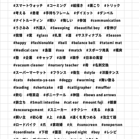
#スマートウォッチ
#コーミング
#絵描き
#肩こり
#トリック
#考える
#患者
#手持ちフレーム
#ダイエット
#ダンベル
#ナイトルーティン
#眠い
#悔しい
#参加
#communication
#うさみみ
#外国人
#Sweeping
#beautiful boy
#背伸び
#我慢
#紫
#glass
#札束
#酒
#サスティナブル
#Season
#happy
#fashionable
#ball
#balance ball
#tatami mat
#Medical care
#島国
#sea
#match
#スポーツ用具
#颯爽
#塾
#企業
#キャップ
#お得
#騎手
#日本の風習
#vacuum cleaner
#nursery teacher
#母
#名刺交換
#スーパーマーケット
#フランス
#衛生
#style
#洋服タンス
#cats
#obento-ya-san
#doggy
#warming
#舞い散る
#leading
#shortcake
#袋
#calligrapher
#muffler
#飲む
#喫茶店
#ポニーテール
#神話
#bows and arrows
#旅立ち
#Small intestine
#cat ear
#mount fuji
#観察
#encouragement
#スニーカー
#タクシー
#見る
#水泳
#飼い主
#初心者
#上
#水晶
#遠くを見つめる
#泡立て器
#ロードバイク
#爪
#家政婦
#火
#sunscreen
#oneperson
#coordinate
#下校
#園芸
#good night
#buy
#レシピ