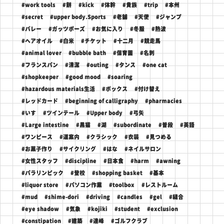
#work tools
#餅
#kick
#体幹
#貴族
#trip
#本州
#secret
#upper body.Sports
#老舗
#天使
#ジャンプ
#バレー
#ガッツポーズ
#お気に入り
#冬服
#熱波
#ヘアオイル
#白米
#チケット
#十二月
#競走馬
#animal lover
#bubble bath
#保育園
#名刺
#フランスパン
#清潔
#outing
#タンス
#one cat
#shopkeeper
#good mood
#soaring
#hazardous materials生活
#ボックス
#付け替え
#レッドカード
#beginning of calligraphy
#pharmacies
#いす
#ツインテール
#Upper body
#弓矢
#Large intestine
#黒猫
#湖
#subordinate
#普段
#英語
#ワンピース
#道案内
#クラシック
#衣装
#見つめる
#お菓子作り
#サイクリング
#はな
#ネイルサロン
#女性スタッフ
#discipline
#日本食
#harm
#awning
#パラリンピック
#登校
#shopping basket
#基本
#liquor store
#パソコン作業
#toolbox
#レストルーム
#mud
#shime-dori
#driving
#candles
#gel
#縫合
#eye shadow
#気象
#kojiki
#student
#exclusion
#constipation
#建築
#連峰
#ゴルフクラブ