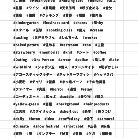
#ご褒美
#Heian period
#Nursing care
#honshu
#加工
#礼服
#ワイン
#扇風機
#天気予報
#呼び止める
#金欠
#講座
#披露
#クッキング
#黄昏
#眼鏡
#案内係
#kindergarten
#business card
#chores
#filthy
#スタイル
#仮想
#cooking class
#目元
#cream
#tasting
#お弁当やさん
#わんちゃん
#worker
#baked potato
#温める
#restroom
#zoo
#主役
#strawberry
#memorial
#knit
#シート
#coffee
#Dating
#One Person
#arrow
#police
#指し棒
#lake
#wild bird
#シャボン玉
#偉人
#プールサイド
#恥ずかしい
#アコースティックギター
#ネットサーフフィン
#ヘッドスパ
#小麦粉
#チャリ
#営業
#まつ毛パーマ
#その他美容
#ファイヤー
#克服
#horror
#通信
#relay
#コーディネート
#葉っぱ
#cuddle
#乗り物
#購入
#yellow-green
#酒屋
#background
#hair products
#工具箱
#スタイリッシュ
#short cut
#新年
#飾りつけ
#daily
#futon
#idea
#stuffed toy
#低下
#samurai
#climate
#snow festival
#short coat
#正装
#疾患
#建物
#腕
#タンブラー
#秘書
#巻物
#ケガ
#補聴器