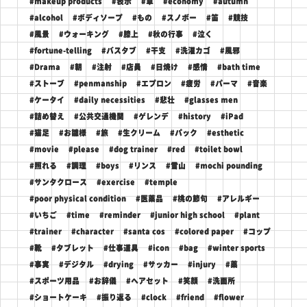
#makeup products
#表示
#草
#economy
#autumn
#alcohol
#ボディソープ
#もの
#スノボー
#笛
#競技
#風景
#ウォーキング
#膝上
#秋の行事
#泣く
#fortune-telling
#バスタブ
#干支
#洗濯カゴ
#風邪
#Drama
#朝
#注射
#店員
#日焼け
#感情
#bath time
#ストーブ
#penmanship
#エプロン
#疲労
#パーマ
#音楽
#ケータイ
#daily necessities
#悲壮
#glasses men
#詰め替え
#公共交通機関
#ゲレンデ
#history
#iPad
#猫足
#お雛様
#旅
#生クリーム
#パック
#esthetic
#movie
#please
#dog trainer
#red
#toilet bowl
#照れる
#調理
#boys
#リンス
#雪山
#mochi pounding
#サンタクロース
#exercise
#temple
#poor physical condition
#医薬品
#桃の節句
#アレルギー
#いちご
#time
#reminder
#junior high school
#plant
#trainer
#character
#santa cos
#colored paper
#コップ
#靴
#タブレット
#仕事道具
#icon
#bag
#winter sports
#事実
#デジタル
#drying
#サッカー
#injury
#薬
#スポーツ用品
#お辞儀
#ヘアセット
#笑顔
#洗面所
#ショートケーキ
#振り返る
#clock
#friend
#flower