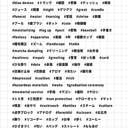
#blue demon
#トランク
#確認
#受験
#ティッシュ
#師走
#ジュース
#読書
#night
#グツグツ
#great
#candle
#funeral
#water
#nursing
#昔話
#shrine
#旅館
#プール
#歯ブラシ
#ネット
#cute
#晩御飯
#moisturizing
#leg up
#pest
#煮物
#baseball
#手書き
#fantasy
#apparatus
#楽器
#杵
#優勝カップ
#雑誌
#縮毛矯正
#ズーム
#landscape
#table
#matcha dumpling
#クリーニング
#殺虫剤
#お弁当
#waitress
#repair
#greeting
#警官
#ぼっち飯
#card
#ひな祭り
#date
#赤鬼
#望遠鏡
#操作
#疑惑
#日焼け止め
#花粉症
#アロマ
#冷たい
#銀行員
#depressed
#cushion
#魔法
#rich
#hazardous materials
#wake
#graduation ceremony
#memorial service
#手指
#ワゴン
#歯科
#サロン
#１０月
#三色団子
#sun protection
#クローゼット
#マット
#残念
#水やり
#cockroach
#bottles
#スチーム
#culture
#点字ブロック
#アナログ
#furoshiki
#scissors
#お正月
#飾り
#リコーダー
#カップ
#お寺
#歩く
#コーヒー
#ひざまづく
#匂い
#バッグ
#ストレート
#ももあげ