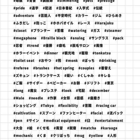
#母親
#背景
#調教師
#simmering
#pets
#prestige
#pride
#通学
#配送
#日本書紀
#入学式
#伝統
#adventure
#芸能人
#平安時代
#カラー
#ジム
#ひらめき
#ふきだし
#抱っこ
#ホホバオイル
#レース
#Harajuku
#closet
#プランター
#苦痛
#watering
#ガス
#steamer
#megaphone
#Braille block
#analog
#サングラス
#pack
#忍者
#trend
#優勝
#癖毛
#脱毛サロン
#風情
#ホラーイベント
#dinner
#観光地
#駆除
#tonkatsu
#toilet seat
#おやつ
#熊
#monk
#ぼっち
#drinking
#referee
#brushes
#hot spring
#couples
#着替え
#ズキュン
#トランクケース
#疑い
#くしゃみ
#キレる
#ご飯
#サイダー
#ベビーカー
#お餅
#ドリフト
#東京
#long
#魔女
#プレステ
#look
#宅配
#december
#Male
#needle
#作家
#女将
#困惑
#歯磨き
#ショッピング
#Tokyo
#flexibility
#苦難
#racing car
#cultivation
#スプーン
#ファンヒーター
#facial
#泥パック
#pen
#サイン
#medical equipment
#臼
#entertainment
#大会
#絵
#くせ毛
#風習
#就寝
#matcha
#karaage
#mechanic
#くま
#クリぼっち
#mug
#yellow
#人形