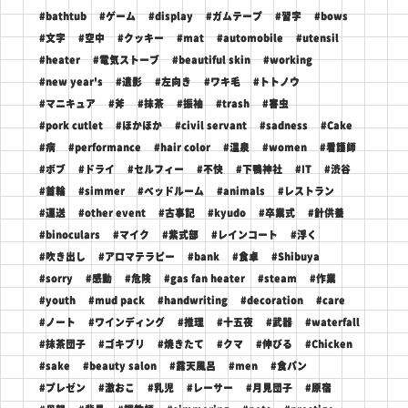
#bathtub
#ゲーム
#display
#ガムテープ
#習字
#bows
#文字
#空中
#クッキー
#mat
#automobile
#utensil
#heater
#電気ストーブ
#beautiful skin
#working
#new year's
#遺影
#左向き
#ワキ毛
#トトノウ
#マニキュア
#斧
#抹茶
#振袖
#trash
#害虫
#pork cutlet
#ほかほか
#civil servant
#sadness
#Cake
#病
#performance
#hair color
#温泉
#women
#看護師
#ボブ
#ドライ
#セルフィー
#不快
#下鴨神社
#IT
#渋谷
#首輪
#simmer
#ベッドルーム
#animals
#レストラン
#運送
#other event
#古事記
#kyudo
#卒業式
#針供養
#binoculars
#マイク
#紫式部
#レインコート
#浮く
#吹き出し
#アロマテラピー
#bank
#食卓
#Shibuya
#sorry
#感動
#危険
#gas fan heater
#steam
#作業
#youth
#mud pack
#handwriting
#decoration
#care
#ノート
#ワインディング
#推理
#十五夜
#武器
#waterfall
#抹茶団子
#ゴキブリ
#焼きたて
#クマ
#伸びる
#Chicken
#sake
#beauty salon
#露天風呂
#men
#食パン
#プレゼン
#激おこ
#乳児
#レーサー
#月見団子
#原宿