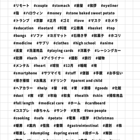
#リモート
#couple
#stomach
#前髪
#挨拶
#eyeliner
#指
#ハロウィン
#money
#stone baked sweet potato
#トランプ
#京都
#正月
#ゴミ
#love
#マスク
#カメラ
#education
#leotard
#料理
#公務員
#basket
#top
#bangs
#ソファ
#ヨガマット
#石焼き芋
#和菓子
#ホコリ
#medicine
#サプリ
#clothes
#high school
#anime
#巡査
#洗濯用品
#playing cards
#洋菓子
#レーシングカー
#犯罪
#bath
#アイライナー
#撮影
#旅行
#植物
#メンタル
#heart
#球技
#12月
#睡眠
#埃
#smartphone
#サツマイモ
#stuff
#便器
#手鏡
#お手伝い
#掃き掃除
#お風呂
#ドリンク
#parent and child
#ヘアカラー
#help
#髪
#机
#胃
#清掃
#goods
#化粧
#dust
#雨
#駅
#年始
#和食
#health
#skin
#掃除用品
#full length
#medical care
#ホーム
#cardboard
#コスプレ
#赤ちゃん
#サンタ
#天気
#two people
#cooking
#sofa
#potato
#電車
#医学
#Christmas
#暖房
#案内
#怪我
#書類
#gastrointestinal
#遅刻
#株
#眼差し
#dumpling
#spring event
#段ボール
#解剖