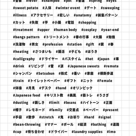
#警察
#fever
#shampoo
#pot
#書道
#spring
#eyes
#sweet potato
#人体
#winter event
#デート
#sweeping
#illness
#アクセサリー
#悲しい
#anatomy
#前髪パターン
#カット
#失敗
#芋
#小腸
#電話
#shopping
#treatment
#upper
#human body
#cosplay
#year-end
#bangs pattern
#トリートメント
#春の行事
#大腸
#勉強
#洗濯物
#男女
#profession
#station
#gift
#鏡
#春
#heating
#さつまいも
#腸活
#子ども
#ほうき
#calligraphy
#ドライヤー
#バスタイム
#hot
#japan
#車
#drink
#リビング
#雪
#涙
#Japanese sweets
#remote
#シャンパン
#Setsubun
#株式
#暑い
#家庭
#横断歩道
#train
#トイレットペーパー
#ギフト
#ニット
#Female
#体操
#月見
#デスク
#hand
#オリンピック
#Japanese food
#キリスト教
#美肌
#筋トレ
#うさぎ
#dusting
#鍋しき
#limit
#beans
#ハイトーン
#正面
#帽子
#レモネード
#family
#交差点
#ペーパー
#present
#手袋
#散歩
#stretch
#鬼
#お祈り
#hard
#signal
#bean-throwing
#マナー
#ボール
#経済
#bathing
#道路
#cup
#待ち合わせ
#ドライバー
#laundry supplies
#imo