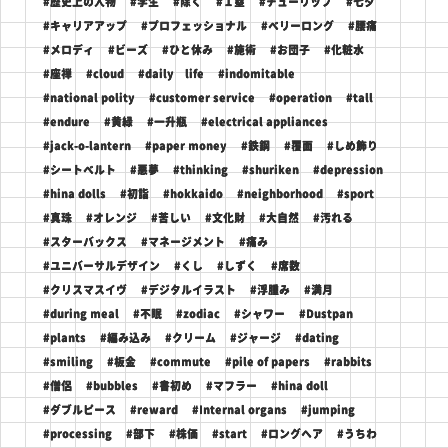
#歴史上の人物
#学生
#除く
#１塁
#チューリップ
#七夕
#キャリアアップ
#プロフェッショナル
#ベリーロング
#腰痛
#メロディ
#ビーズ
#ひと休み
#施術
#お団子
#化粧水
#座禅
#cloud
#daily life
#indomitable
#national polity
#customer service
#operation
#tall
#endure
#黄緑
#一升瓶
#electrical appliances
#jack-o-lantern
#paper money
#鉄鋼
#覆面
#しめ飾り
#シートベルト
#悪夢
#thinking
#shuriken
#depression
#hina dolls
#初詣
#hokkaido
#neighborhood
#sport
#真珠
#オレンジ
#苦しい
#文化財
#大自然
#汚れる
#スターバックス
#マネージメント
#痛み
#ユニバーサルデザイン
#くし
#しずく
#席数
#クリスマスイヴ
#デジタルイラスト
#浮腫み
#満月
#during meal
#不眠
#zodiac
#シャワー
#Dustpan
#plants
#編み込み
#クリーム
#ジャージ
#dating
#smiling
#板金
#commute
#pile of papers
#rabbits
#僧侶
#bubbles
#書初め
#マフラー
#hina doll
#ダブルピース
#reward
#Internal organs
#jumping
#processing
#部下
#株価
#start
#ロングヘア
#うちわ