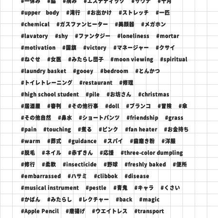
#一休み
#脇
#病み
#エステティック
#サウナ
#十月
#upper body
#滝行
#お出かけ
#ストレッチ
#一匹
#chemical
#ガスファンヒーター
#美顔器
#メガホン
#lavatory
#shy
#ファンタジー
#loneliness
#mortar
#motivation
#国旗
#victory
#マネージャー
#クサイ
#ねぐせ
#女医
#みたらし団子
#moon viewing
#spiritual
#laundry basket
#gooey
#bedroom
#とんかつ
#トイレトレーニング
#restaurant
#修理
#high school student
#pile
#お坊さん
#christmas
#居酒屋
#審判
#その他行事
#doll
#ブランコ
#冒険
#傘
#その他自然
#鼻水
#ショートパンツ
#friendship
#grass
#pain
#touching
#煮る
#ピンク
#fan heater
#お金持ち
#warm
#葬式
#guidance
#スパイ
#歯磨き粉
#洋服
#脱毛
#ネイル
#赤ずきん
#応援
#three-color dumpling
#修行
#柔軟
#insecticide
#野球
#freshly baked
#便所
#embarrassed
#ハサミ
#clibbok
#disease
#musical instrument
#pestle
#青鬼
#キャラ
#くさい
#かばん
#みたらし
#レクチャー
#back
#magic
#Apple Pencil
#唐揚げ
#ウエイトレス
#transport