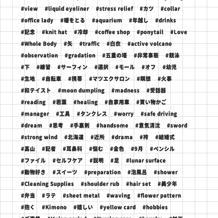
#view
#liquid eyeliner
#stress relief
#カツ
#collar
#office lady
#暖をとる
#aquarium
#年越し
#drinks
#記念
#knit hat
#冷却
#coffee shop
#ponytail
#Love
#Whole Body
#矢
#traffic
#白衣
#active volcano
#observation
#gradation
#五重の塔
#非常事態
#競泳
#下
#練習
#サーフィン
#選択
#モール
#オフ
#幼児
#生地
#自転車
#携帯
#マツエクサロン
#瞑想
#火事
#和テイスト
#moon dumpling
#madness
#受話器
#reading
#若葉
#healing
#自家用車
#買い物かご
#manager
#工具
#タンクレス
#worry
#safe driving
#dream
#思考
#手裏剣
#handsome
#意気消沈
#sword
#strong wind
#北海道
#近所
#drama
#袴
#結婚式
#高山
#記者
#耳鼻科
#悩む
#金色
#9月
#ペンシル
#ファイル
#セルフケア
#説明
#足
#lunar surface
#動物好き
#スイーツ
#preparation
#泡風呂
#shower
#Cleaning Supplies
#shoulder rub
#hair set
#美少年
#弁当
#ラテ
#sheet metal
#waving
#flower pattern
#抱く
#Kimono
#嬉しい
#yellow card
#hobbies