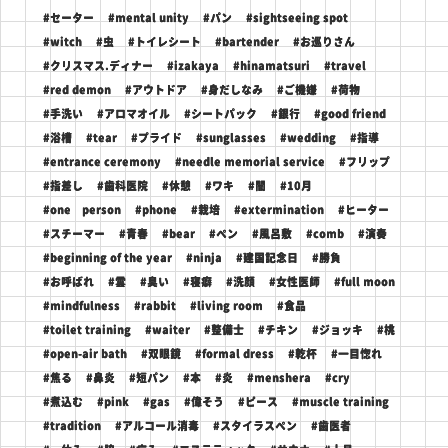
#セーター
#mental unity
#パン
#sightseeing spot
#witch
#虫
#トイレシート
#bartender
#お巡りさん
#クリスマス.ディナー
#izakaya
#hinamatsuri
#travel
#red demon
#アウトドア
#身だしなみ
#ご機嫌
#荷物
#手洗い
#アロマオイル
#シートパック
#銀行
#good friend
#浴槽
#tear
#プライド
#sunglasses
#wedding
#指導
#entrance ceremony
#needle memorial service
#フリップ
#指差し
#歯科医院
#休憩
#ワキ
#闇
#10月
#one person
#phone
#栽培
#extermination
#ヒーター
#スチーマー
#青春
#bear
#ペン
#風呂敷
#comb
#演奏
#beginning of the year
#ninja
#建国記念日
#勝負
#お呼ばれ
#雲
#臭い
#寝癖
#洗顔
#女性医師
#full moon
#mindfulness
#rabbit
#living room
#食品
#toilet training
#waiter
#整備士
#チキン
#ジョッキ
#桃
#open-air bath
#双眼鏡
#formal dress
#乾杯
#一目惚れ
#焦る
#鼻炎
#短パン
#本
#炎
#menshera
#cry
#煮込む
#pink
#gas
#偉そう
#ピース
#muscle training
#tradition
#アルコール消毒
#スタイラスペン
#歯医者