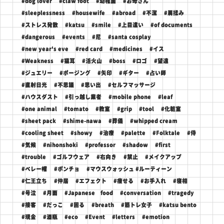
#dog lover
#claw foot
#幼稚園
#お母さん
#sleeplessness
#housewife
#abroad
#不潔
#肩揉み
#ストレス発散
#katsu
#smile
#上目遣い
#of documents
#dangerous
#events
#尼
#santa cosplay
#new year's eve
#red card
#medicines
#イス
#Weakness
#猫耳
#活火山
#boss
#ロゴ
#望遠
#ジュエリー
#ポージング
#矢印
#ギター
#占い師
#直射日光
#不思議
#思い出
#セルフマッサージ
#ハウスダスト
#引っ越し業者
#mobile phone
#leaf
#one animal
#tomato
#教室
#grip
#tool
#化粧室
#sheet pack
#shime-nawa
#葬儀
#whipped cream
#cooling sheet
#showy
#治療
#palette
#Folktale
#侍
#気候
#nihonshoki
#professor
#shadow
#first
#trouble
#ゴルフウェア
#右向き
#禁止
#メイクアップ
#ベレー帽
#ポンチョ
#マウスウォッシュ #ルーティーン
#仁王立ち
#仲居
#エフェクト
#痩せる
#お手入れ
#寝相
#号泣
#月面
#Japanese food
#conversation
#tragedy
#接客
#だっこ
#困る
#breath
#筋トレ女子
#katsu bento
#現金
#酒瓶
#eco
#Event
#letters
#emotion