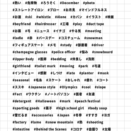
#熱い
#危険物
#ろうそく
#December
#photo
#ストレートアイロン
#ブロー
#お月見
#マインドフルネス
#お酒
#ski
#whistle
#Alone
#カバン
#イラスト
#映画
#boyfriend
#hairdresser
#工場
#play
#duct tape
#お薬
#弓
#ニュース
#イチゴ
#やる気
#meeting
#ladle
#赤
#バースデー
#コスチューム
#snowman
#フィギュアスケート
#メモ
#study
#部屋着
#driver
#champagne glasses
#police officer
#悩み
#snowboard
#Upper Body
#医師
#bedding
#仲良し
#洗剤
#girlfriend
#toilet mark
#moving
#park
#弓道
#インタビュー
#感謝
#しつけ
#late
#planter
#mask
#seasonal
#毛糸
#スケート
#おしゃれ
#疲れ
#コート
#ススキ
#Japanese style
#Olympics
#cool
#slope
#Fact
#ワクチン
#ノートパソコン
#医者
#友達
#detergent
#Halloween
#mark
#peach festival
#sporting goods
#菓子
#high school girl
#body soap
#雪だるま
#accessories
#Japan
#冬季
#すすき
#ヨガ
#factory
#lame
#snow mountain
#熱
#shooting
#intestine
#Behind the Scenes
#コロナ
#自撮り
#太陽