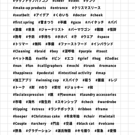
#ラップトップパソコン
#cheer
#steel
#タンク
#make-up products
#entrance
#クリスマスリース
#seatbelt
#アイデア
#くのいち
#doctor
#cheek
#first spring
#雪まつり
#半纏
#gaze
#ハイタッチ
#パパ
#激痛
#奈良
#ジャーナリスト
#パーマワゴン
#難聴
#怪訝
#熟考
#予防
#手持ち
#ホホバ
#汗
#ウエア
#space
#トリマー
#無料
#準備
#ファーストフード
#インバウンド
#Cleaning
#braid
#boy
#深呼吸
#purple
#toast
#ペット用品
#selfie
#ビン
#エコ
#grief
#hug
#Zodiac
#nun
#fun
#calligraphers
#mochi
#trunk
#romance
#happiness
#pedestal
#intestinal activity
#map
#加工アプリ
#winning cup
#スパイク
#疑う
#銀座
#レジ
#トーク
#肘
#のり
#受付
#ジョッキー
#和
#facialexpression
#親
#円woman
#laundry accessories
#市場
#海外
#衛生的
#スキンシップ
#check
#wardrobe
#tipping
#stress
#ランチボックス
#ribbon
#frame
#keeper
#Christmas cake
#年末年始
#chair
#twintail
#Couple
#archery
#門出
#交通
#black cat
#volcano
#野鳥
#グラデーション
#源氏物語
#キモ撮り
#緊急
#愛情