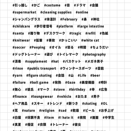
#引っ越し
#かご
#costume
#目
#ドラマ
#会議
#supermarket
#cleaning supplies
#online
#シャンパングラス
#体温計
#February
#鼻
#神社
#childcare
#歩行者信号
#platform
#large intestine
#santa
#贈り物
#デスクワーク
#tragic
#refill
#色紙
#knitwear
#鉛筆
#事故
#かっこいい
#white cat
#soccer
#Peeping
#オイル
#怒る
#時間
#ちょうだい
#ドッグトレーナー
#遊び
#トイレマーク
#photography
#消毒
#supplement
#hat
#バスケット
#メガネ男子
#rinse
#public transport
#ウィンタースポーツ
#芸能
#yarn
#figure skating
#会話
#山
#Life
#beer
#failure
#ball game
#発熱
#Gaze
#美容機器
#時計
#無心
#彼氏
#マーク
#stove
#birthday
#寺
#広告
#finance
#loungewear
#vehicle
#おたま
#男子
#ヘア用品
#スキー
#トレンド
#餅つき
#skating
#OL
#耳
#nature
#religion
#sad
#乾燥
#ビール
#お手上げ
#白猫
#体調不良
#item
#I hate it
#病院
#画面
#中学生
#真夏
#催促
#衣類
#トレーナー
#彼女