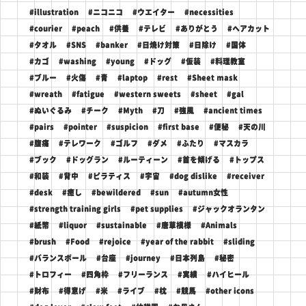
#illustration
#ニコニコ
#ウエイター
#necessities
#courier
#peach
#供養
#テレビ
#ありがとう
#ヘアカット
#タオル
#SNS
#banker
#日焼け対策
#日除け
#国体
#カゴ
#washing
#young
#ドッグ
#仮装
#料理教室
#ブルー
#火傷
#青
#laptop
#rest
#Sheet mask
#wreath
#fatigue
#western sweets
#sheet
#gal
#ぬいぐるみ
#チーク
#Myth
#刀
#強風
#ancient times
#pairs
#pointer
#suspicion
#first base
#便秘
#天の川
#腹痛
#テレワーク
#ゴルフ
#ダメ
#ふたり
#マスカラ
#ブック
#ドッグラン
#ルーティーン
#首を傾げる
#トップス
#和装
#背中
#ピラティス
#宇宙
#dog dislike
#receiver
#desk
#癒し
#bewildered
#sun
#autumn女性
#strength training girls
#pet supplies
#ジャックオランタン
#紙幣
#liquor
#sustainable
#唐草模様
#Animals
#brush
#Food
#rejoice
#year of the rabbit
#sliding
#バランスボール
#台座
#journey
#日本列島
#秘密
#トロフィー
#四角枠
#フリーランス
#実績
#ハイヒール
#財布
#得意げ
#米
#ライブ
#枕
#競馬
#other icons