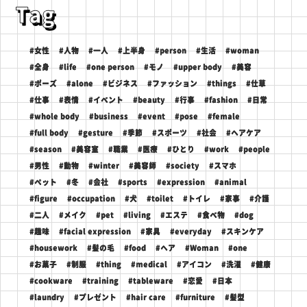
Tag
#女性
#人物
#一人
#上半身
#person
#生活
#woman
#全身
#life
#one person
#モノ
#upper body
#美容
#ポーズ
#alone
#ビジネス
#ファッション
#things
#仕草
#仕事
#表情
#イベント
#beauty
#行事
#fashion
#日常
#whole body
#business
#event
#pose
#female
#full body
#gesture
#季節
#スポーツ
#社会
#ヘアケア
#season
#美容室
#職業
#医療
#ひとり
#work
#people
#男性
#動物
#winter
#美容師
#society
#スマホ
#ペット
#冬
#会社
#sports
#expression
#animal
#figure
#occupation
#犬
#toilet
#トイレ
#家事
#介護
#二人
#メイク
#pet
#living
#エステ
#食べ物
#dog
#趣味
#facial expression
#家具
#everyday
#スキンケア
#housework
#髪の毛
#food
#ヘア
#Woman
#one
#お菓子
#制服
#thing
#medical
#アイコン
#洗濯
#健康
#cookware
#training
#tableware
#恋愛
#日本
#laundry
#プレゼント
#hair care
#furniture
#髪型