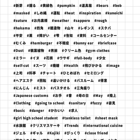
#新芽
#握る
#黄緑色
#pumpkin
#道具箱
#bears
#bob
#masked
#しめ縄
#運転
#heat
#inspiration
#kunoichi
#suture
#お内裏様
#weather
#sapporo
#rough
#hakama
#四角
#建造物
#山々
#レギンス
#スタバ
#平安
#肩
#障がい
#雫
#告知
#資料
#コールセンター
#むくみ
#hamburger
#不眠症
#bunny ear
#briefcase
#Dust
#観葉植物
#男前
#クリーム色
#gym clothes
#ミラー
#イヌ
#花柄
#ウサギ
#full-body
#少女
#self-cut
#スーツ
#機嫌
#Health
#飛びかかる
#image
#上司
#料亭
#チャート
#ひとめぼれ
#セミロング
#ヘアエステ
#回転
#追いかける
#バスルーム
#得意
#にんじん
#ミスト
#バスタオル
#三角座り
#Japanese customs
#お手
#害
#母の日
#May
#陸上
#Clothing
#going to school
#sanitary
#fuzzy
#姿見
#basic
#danger
#かわいい
#求人
#girl high school student
#tankless toilet
#sheet mask
#水族館
#クリスマスケーキ
#Trends
#international cuisine
#ジェル
#ギャル
#Kojiki
#びっくり
#close friend