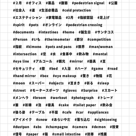
#２月
#オフィス
#薬品
#腹筋
#pedestrian signal
#公園
#社会人
#道
#生活必需品
#cold protection
#エステティシャン
#家電製品
#2月
#指紋認証
#足上げ
#spirit
#pots
#オンライン
#pedestrian crossing
#documents
#intestines
#home
#誕生日
#サンタコス
#Person
#いも
#thermometer
#節分
#competition
#指紋
#kimono
#pots and pans
#限界
#man/woman
#intersection
#恋
#水
#食事中
#飲み物
#mental
#eye line
#アルコール
#観光
#mirror
#器具
#豆
#セキュリティ
#膝
#bed
#入浴
#ハード
#game
#road
#hand mirror
#box
#eye makeup
#驚き
#物陰
#花
#moon
#スーパー
#objects
#豆まき
#祈る
#sleep
#street
#モータースポーツ
#gloves
#Surprise
#スカート
#メンヘラ
#broom
#workout
#photograph
#トレード
#筆
#祈祷
#泡
#寝具
#cake
#toilet paper
#飲み会
#後ろ姿
#テーブル
#不屈
#cafe
#car
#appliances
#アイメイク
#snow
#あらいやだ
#落ち込む
#sightseeing
#dustpan
#abs
#champagne
#camera
#demon
#投資
#信号
#paper
#箱
#small intestine
#防寒
#残業