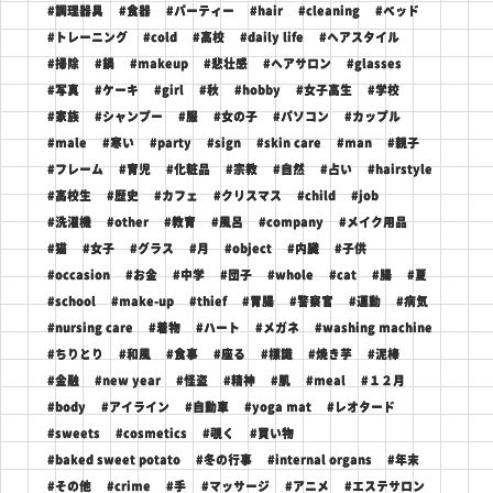
#調理器具
#食器
#パーティー
#hair
#cleaning
#ベッド
#トレーニング
#cold
#高校
#daily life
#ヘアスタイル
#掃除
#鍋
#makeup
#悲壮感
#ヘアサロン
#glasses
#写真
#ケーキ
#girl
#秋
#hobby
#女子高生
#学校
#家族
#シャンプー
#服
#女の子
#パソコン
#カップル
#male
#寒い
#party
#sign
#skin care
#man
#親子
#フレーム
#育児
#化粧品
#宗教
#自然
#占い
#hairstyle
#高校生
#歴史
#カフェ
#クリスマス
#child
#job
#洗濯機
#other
#教育
#風呂
#company
#メイク用品
#猫
#女子
#グラス
#月
#object
#内臓
#子供
#occasion
#お金
#中学
#団子
#whole
#cat
#腸
#夏
#school
#make-up
#thief
#胃腸
#警察官
#運動
#病気
#nursing care
#着物
#ハート
#メガネ
#washing machine
#ちりとり
#和風
#食事
#座る
#標識
#焼き芋
#泥棒
#金融
#new year
#怪盗
#精神
#肌
#meal
#１２月
#body
#アイライン
#自動車
#yoga mat
#レオタード
#sweets
#cosmetics
#覗く
#買い物
#baked sweet potato
#冬の行事
#internal organs
#年末
#その他
#crime
#手
#マッサージ
#アニメ
#エステサロン